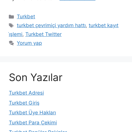
Kategoriler
Turkbet
Etiketler
turkbet çevrimiçi yardım hattı
,
turkbet kayıt
i̇şlemi
,
Turkbet Twitter
Yorum yap
Son Yazılar
Turkbet Adresi
Turkbet Giriş
Turkbet Üye Hakları
Turkbet Para Çekimi