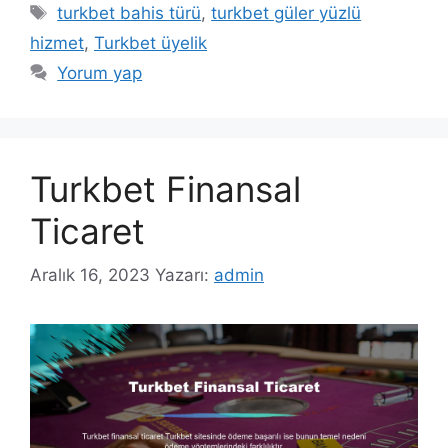
Etiketler
turkbet bahis türü
,
turkbet güler yüzlü
hizmet
,
Turkbet üyelik
Yorum yap
Turkbet Finansal
Ticaret
Aralık 16, 2023
Yazarı:
admin