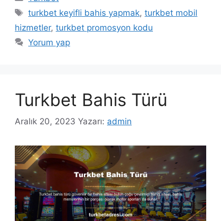
Etiketler
turkbet keyifli bahis yapmak
,
turkbet mobil
hizmetler
,
turkbet promosyon kodu
Yorum yap
Turkbet Bahis Türü
Aralık 20, 2023
Yazarı:
admin