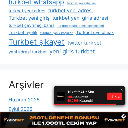
turkbet whatsapp
turkbet yasa dışı mı
turkbet yeni adresi
turkbet yeni adres
Turkbet yeni giriş
turkbet yeni giriş adresi
turkbet çevrimiçi bahis
turkbet çeşitli bahis seçenekleri
Turkbet üyelik
Turkbet üye olmak
turkbet üyelik koşulları
Turkbet şikayet
twitter turkbet
yeni giris turkbet
yeni adresi turkbet
Arşivler
Haziran 2026
Eylül 2025
×
Haziran 2025