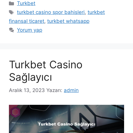
Kategoriler
Turkbet
Etiketler
turkbet casino spor bahisleri
,
turkbet
finansal ticaret
,
turkbet whatsapp
Yorum yap
Turkbet Casino
Sağlayıcı
Aralık 13, 2023
Yazarı:
admin