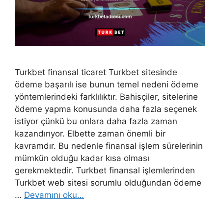
Turkbet finansal ticaret Turkbet sitesinde
ödeme başarılı ise bunun temel nedeni ödeme
yöntemlerindeki farklılıktır. Bahisçiler, sitelerine
ödeme yapma konusunda daha fazla seçenek
istiyor çünkü bu onlara daha fazla zaman
kazandırıyor. Elbette zaman önemli bir
kavramdır. Bu nedenle finansal işlem sürelerinin
mümkün olduğu kadar kısa olması
gerekmektedir. Turkbet finansal işlemlerinden
Turkbet web sitesi sorumlu olduğundan ödeme
…
Devamını oku…