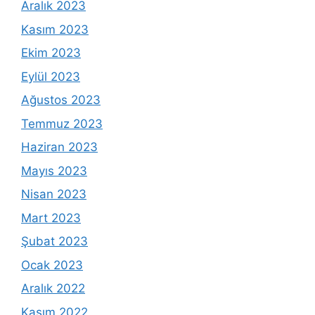
Aralık 2023
Kasım 2023
Ekim 2023
Eylül 2023
Ağustos 2023
Temmuz 2023
Haziran 2023
Mayıs 2023
Nisan 2023
Mart 2023
Şubat 2023
Ocak 2023
Aralık 2022
Kasım 2022