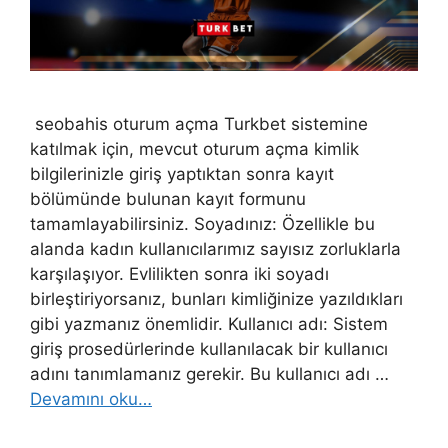
seobahis oturum açma Turkbet sistemine
katılmak için, mevcut oturum açma kimlik
bilgilerinizle giriş yaptıktan sonra kayıt
bölümünde bulunan kayıt formunu
tamamlayabilirsiniz. Soyadınız: Özellikle bu
alanda kadın kullanıcılarımız sayısız zorluklarla
karşılaşıyor. Evlilikten sonra iki soyadı
birleştiriyorsanız, bunları kimliğinize yazıldıkları
gibi yazmanız önemlidir. Kullanıcı adı: Sistem
giriş prosedürlerinde kullanılacak bir kullanıcı
adını tanımlamanız gerekir. Bu kullanıcı adı …
Devamını oku…