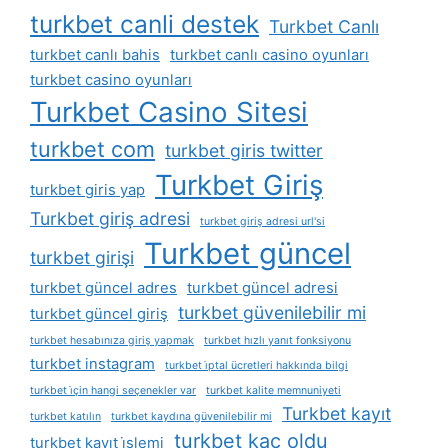
turkbet canli destek
Turkbet Canlı
turkbet canlı bahis
turkbet canlı casino oyunları
turkbet casino oyunları
Turkbet Casino Sitesi
turkbet com
turkbet giris twitter
Turkbet Giriş
turkbet giris yap
Turkbet giriş adresi
turkbet giriş adresi url'si
Turkbet güncel
turkbet girişi
turkbet güncel adres
turkbet güncel adresi
turkbet güvenilebilir mi
turkbet güncel giriş
turkbet hesabınıza giriş yapmak
turkbet hızlı yanıt fonksiyonu
turkbet instagram
turkbet i̇ptal ücretleri hakkında bilgi
turkbet i̇çin hangi seçenekler var
turkbet kalite memnuniyeti
Turkbet kayıt
turkbet katılın
turkbet kaydına güvenilebilir mi
turkbet kaç oldu
turkbet kayıt i̇şlemi