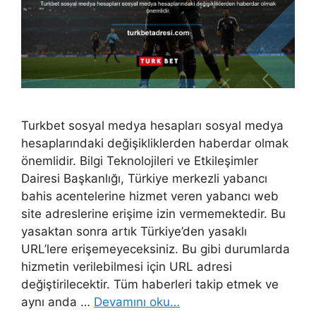
Turkbet sosyal medya hesapları sosyal medya
hesaplarındaki değişikliklerden haberdar olmak
önemlidir. Bilgi Teknolojileri ve Etkileşimler
Dairesi Başkanlığı, Türkiye merkezli yabancı
bahis acentelerine hizmet veren yabancı web
site adreslerine erişime izin vermemektedir. Bu
yasaktan sonra artık Türkiye’den yasaklı
URL’lere erişemeyeceksiniz. Bu gibi durumlarda
hizmetin verilebilmesi için URL adresi
değiştirilecektir. Tüm haberleri takip etmek ve
aynı anda …
Devamını oku…