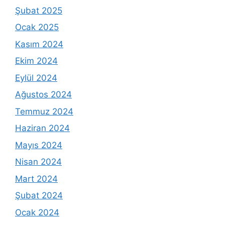
Şubat 2025
Ocak 2025
Kasım 2024
Ekim 2024
Eylül 2024
Ağustos 2024
Temmuz 2024
Haziran 2024
Mayıs 2024
Nisan 2024
Mart 2024
Şubat 2024
Ocak 2024