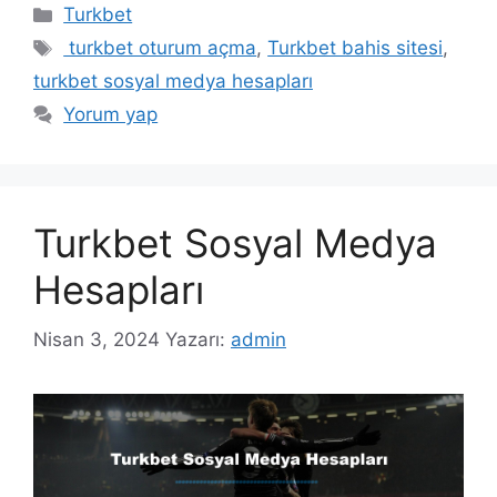
Kategoriler
Turkbet
Etiketler
turkbet oturum açma
,
Turkbet bahis sitesi
,
turkbet sosyal medya hesapları
Yorum yap
Turkbet Sosyal Medya
Hesapları
Nisan 3, 2024
Yazarı:
admin