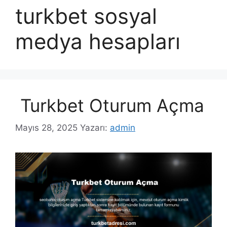
turkbet sosyal
medya hesapları
Turkbet Oturum Açma
Mayıs 28, 2025
Yazarı:
admin