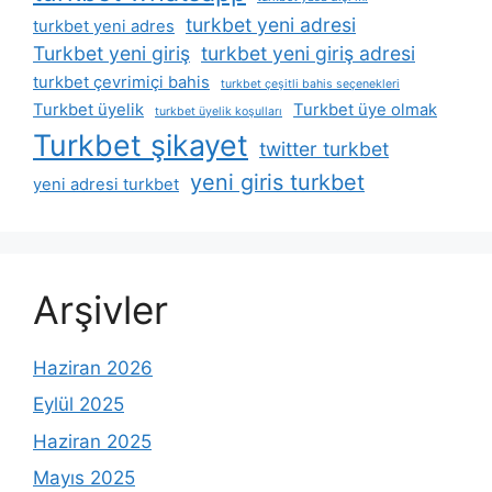
turkbet yeni adresi
turkbet yeni adres
Turkbet yeni giriş
turkbet yeni giriş adresi
turkbet çevrimiçi bahis
turkbet çeşitli bahis seçenekleri
Turkbet üyelik
Turkbet üye olmak
turkbet üyelik koşulları
Turkbet şikayet
twitter turkbet
yeni giris turkbet
yeni adresi turkbet
Arşivler
Haziran 2026
Eylül 2025
Haziran 2025
Mayıs 2025