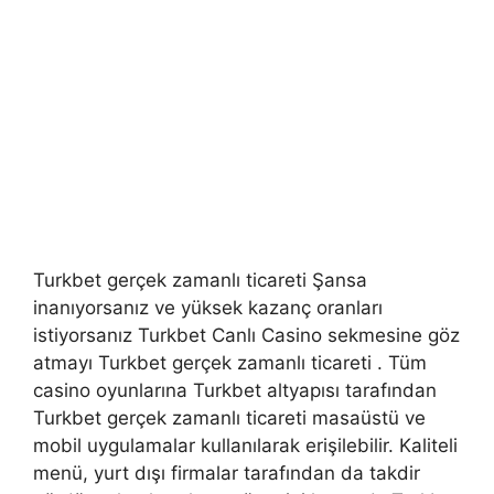
Turkbet gerçek zamanlı ticareti Şansa
inanıyorsanız ve yüksek kazanç oranları
istiyorsanız Turkbet Canlı Casino sekmesine göz
atmayı Turkbet gerçek zamanlı ticareti . Tüm
casino oyunlarına Turkbet altyapısı tarafından
Turkbet gerçek zamanlı ticareti masaüstü ve
mobil uygulamalar kullanılarak erişilebilir. Kaliteli
menü, yurt dışı firmalar tarafından da takdir