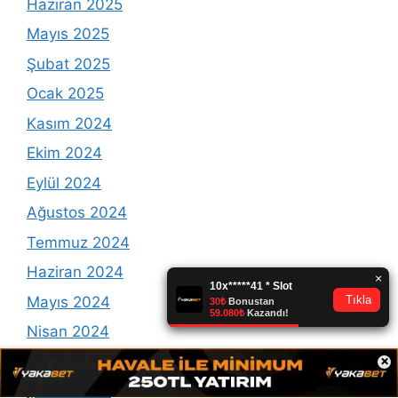
Haziran 2025
Mayıs 2025
Şubat 2025
Ocak 2025
Kasım 2024
Ekim 2024
Eylül 2024
Ağustos 2024
Temmuz 2024
Haziran 2024
Mayıs 2024
Nisan 2024
×
Mart 2024
Şubat 2024