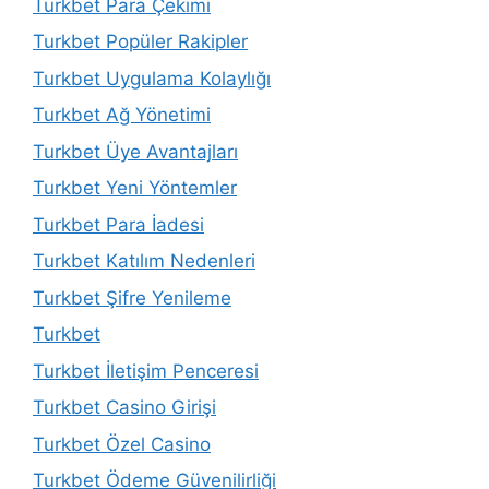
Turkbet Para Çekimi
Turkbet Popüler Rakipler
Turkbet Uygulama Kolaylığı
Turkbet Ağ Yönetimi
Turkbet Üye Avantajları
Turkbet Yeni Yöntemler
Turkbet Para İadesi
Turkbet Katılım Nedenleri
Turkbet Şifre Yenileme
Turkbet
Turkbet İletişim Penceresi
Turkbet Casino Girişi
Turkbet Özel Casino
Turkbet Ödeme Güvenilirliği