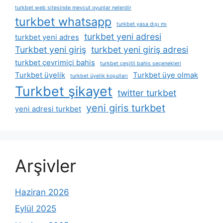
turkbet web sitesinde mevcut oyunlar nelerdir
turkbet whatsapp
turkbet yasa dışı mı
turkbet yeni adresi
turkbet yeni adres
Turkbet yeni giriş
turkbet yeni giriş adresi
turkbet çevrimiçi bahis
turkbet çeşitli bahis seçenekleri
Turkbet üyelik
Turkbet üye olmak
turkbet üyelik koşulları
Turkbet şikayet
twitter turkbet
yeni giris turkbet
yeni adresi turkbet
Arşivler
Haziran 2026
Eylül 2025