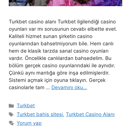
Turkbet casino alanı Turkbet ilgilendiği casino
oyunları var mı sorusunun cevabı elbette evet.
Kaliteli hizmet sunan şirketin casino
oyunlarından bahsetmiyorum bile. Hem canlı
hem de klasik tarzda sanal casino oyunları
vardır. Öncelikle canlılardan bahsedelim. Bu
bölüm gerçek casino oyunlarındaki ile aynıdır.
Çünkü aynı mantığa göre inşa edilmişlerdir.
Sistemi açmak için oyuna tıklayın. Gerçek
casinolarle tam …
Devamını oku…
Kategoriler
Turkbet
Etiketler
Turkbet bahis sitesi
,
Turkbet Casino Alanı
Yorum yap