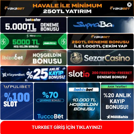
×
TURKBET GİRİŞ İÇİN TIKLAYINIZ!