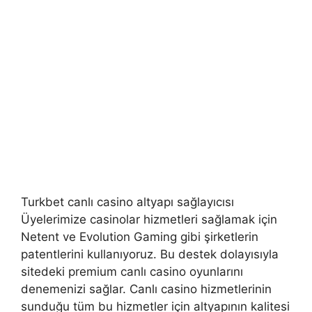
Turkbet canlı casino altyapı sağlayıcısı
Üyelerimize casinolar hizmetleri sağlamak için
Netent ve Evolution Gaming gibi şirketlerin
patentlerini kullanıyoruz. Bu destek dolayısıyla
sitedeki premium canlı casino oyunlarını
denemenizi sağlar. Canlı casino hizmetlerinin
sunduğu tüm bu hizmetler için altyapının kalitesi