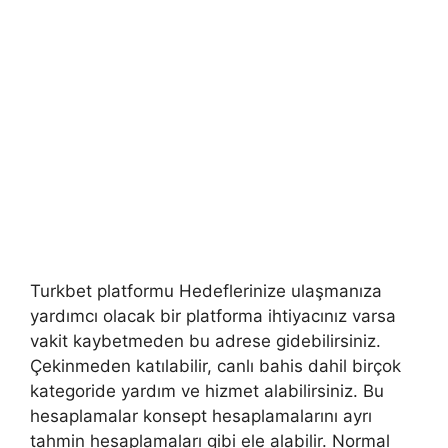
Turkbet platformu Hedeflerinize ulaşmanıza
yardımcı olacak bir platforma ihtiyacınız varsa
vakit kaybetmeden bu adrese gidebilirsiniz.
Çekinmeden katılabilir, canlı bahis dahil birçok
kategoride yardım ve hizmet alabilirsiniz. Bu
hesaplamalar konsept hesaplamalarını ayrı
tahmin hesaplamaları gibi ele alabilir. Normal