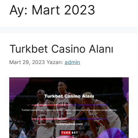
Ay:
Mart 2023
Turkbet Casino Alanı
Mart 29, 2023
Yazarı:
admin