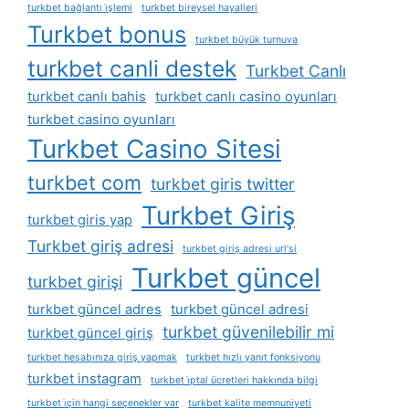
turkbet bağlantı i̇şlemi
turkbet bireysel hayalleri
Turkbet bonus
turkbet büyük turnuva
turkbet canli destek
Turkbet Canlı
turkbet canlı bahis
turkbet canlı casino oyunları
turkbet casino oyunları
Turkbet Casino Sitesi
turkbet com
turkbet giris twitter
Turkbet Giriş
turkbet giris yap
Turkbet giriş adresi
turkbet giriş adresi url'si
Turkbet güncel
turkbet girişi
turkbet güncel adres
turkbet güncel adresi
turkbet güvenilebilir mi
turkbet güncel giriş
turkbet hesabınıza giriş yapmak
turkbet hızlı yanıt fonksiyonu
turkbet instagram
turkbet i̇ptal ücretleri hakkında bilgi
turkbet i̇çin hangi seçenekler var
turkbet kalite memnuniyeti