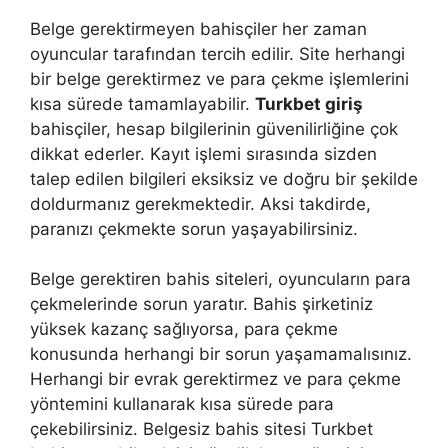
Belge gerektirmeyen bahisçiler her zaman
oyuncular tarafından tercih edilir. Site herhangi
bir belge gerektirmez ve para çekme işlemlerini
kısa sürede tamamlayabilir.
Turkbet giriş
bahisçiler, hesap bilgilerinin güvenilirliğine çok
dikkat ederler. Kayıt işlemi sırasında sizden
talep edilen bilgileri eksiksiz ve doğru bir şekilde
doldurmanız gerekmektedir. Aksi takdirde,
paranızı çekmekte sorun yaşayabilirsiniz.
Belge gerektiren bahis siteleri, oyuncuların para
çekmelerinde sorun yaratır. Bahis şirketiniz
yüksek kazanç sağlıyorsa, para çekme
konusunda herhangi bir sorun yaşamamalısınız.
Herhangi bir evrak gerektirmez ve para çekme
yöntemini kullanarak kısa sürede para
çekebilirsiniz. Belgesiz bahis sitesi Turkbet