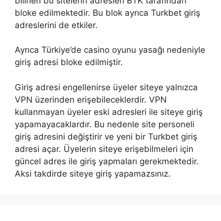
bilinen bu sitelerin adresleri BTK tarafından
bloke edilmektedir. Bu blok ayrıca Turkbet giriş
adreslerini de etkiler.
Ayrıca Türkiye’de casino oyunu yasağı nedeniyle
giriş adresi bloke edilmiştir.
Giriş adresi engellenirse üyeler siteye yalnızca
VPN üzerinden erişebileceklerdir. VPN
kullanmayan üyeler eski adresleri ile siteye giriş
yapamayacaklardır. Bu nedenle site personeli
giriş adresini değiştirir ve yeni bir Turkbet giriş
adresi açar. Üyelerin siteye erişebilmeleri için
güncel adres ile giriş yapmaları gerekmektedir.
Aksi takdirde siteye giriş yapamazsınız.