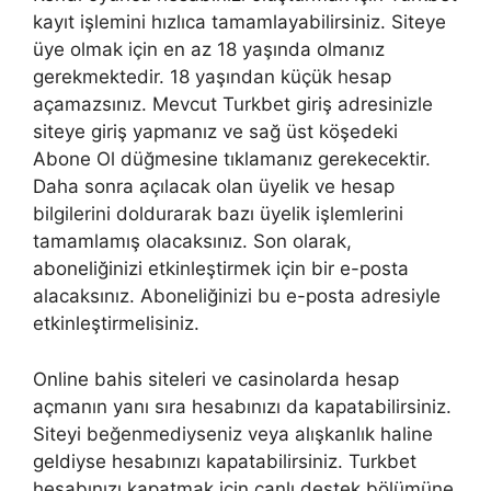
kayıt işlemini hızlıca tamamlayabilirsiniz. Siteye
üye olmak için en az 18 yaşında olmanız
gerekmektedir. 18 yaşından küçük hesap
açamazsınız. Mevcut Turkbet giriş adresinizle
siteye giriş yapmanız ve sağ üst köşedeki
Abone Ol düğmesine tıklamanız gerekecektir.
Daha sonra açılacak olan üyelik ve hesap
bilgilerini doldurarak bazı üyelik işlemlerini
tamamlamış olacaksınız. Son olarak,
aboneliğinizi etkinleştirmek için bir e-posta
alacaksınız. Aboneliğinizi bu e-posta adresiyle
etkinleştirmelisiniz.
Online bahis siteleri ve casinolarda hesap
açmanın yanı sıra hesabınızı da kapatabilirsiniz.
Siteyi beğenmediyseniz veya alışkanlık haline
geldiyse hesabınızı kapatabilirsiniz. Turkbet
hesabınızı kapatmak için canlı destek bölümüne