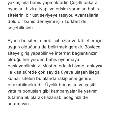
yaklaşımla bahis yapmaktadır. Çeşitli bakara
oyunları, hızlı altyapı ve erişim sorunları bahis
sitelerini bir üst seviyeye taşıyor. Avantajlarla
dolu bir bahis deneyimi için Turkbet de
seçebilirsiniz.
Ayrıca bu sitenin mobil cihazlar ve tabletler için
uygun olduğunu da belirtmek gerekir. Böylece
siteye giriş yapabilir ve internet bağlantınızın
olduğu her yerden bahis oynamaya
başlayabilirsiniz. Müşteri odaklı hizmet anlayışı
ile kısa sürede çok sayıda üyeye ulaşan illegal
kumar siteleri bu alanda rakiplerini geride
bırakabilmektedir. Üyelik bonusları ve çeşitli
yatırım bonusları gibi kampanyalar ile yatırım
tutarına ek olarak kazanabileceğinizi de
unutmayın.