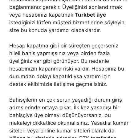
bağlanmanız gerekir. Üyeliğinizi sonlandırmak
veya hesabınızı kapatmak
Turkbet üye
istediğinizi lütfen müşteri hizmetlerine söyleyin,
size bu konuda yardımcı olacaklardır.
Hesap kapatma gibi bir süreçten geçerseniz
hileli bahis yapmışsınız veya birden fazla
üyeliğiniz var gibi görünüyor. Bu nedenle
hesabınızın kapanma riski vardır. Hesabınız bu
durumdan dolayı kapatıldıysa yardım için
destek ekibimizle iletişime geçmelisiniz.
Bahisçilerin en çok sorun yaşadığı durum giriş
adreslerinde ortaya çıkar. İlk kez yasadışı bir
bahisçiye üye olmayı düşünüyorsanız, bu
makaleyi dikkatlice okumalısınız. Yasadışı kumar
siteleri veya online kumar siteleri olarak da