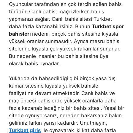
Oyuncular tarafından en çok tercih edilen bahis
türüdür. Canlı bahis, maçı izlerken bahis
yapmanızı sağlar. Canlı bahis sitesi Turkbet
daha fazla kazanabilirsiniz. Bunun
Turkbet spor
bahisleri
nedeni, birçok bahis sitesine kıyasla
yüksek oranlar sunmasıdır. Ayrıca meşru bahis
sitelerine kıyasla çok yüksek rakamlar sunarlar.
Bu nedenle insanlar bu bahis sitesine üye
olarak bahis oynarlar.
Yukarıda da bahsedildiği gibi birçok yasa dışı
kumar sitesine kıyasla yüksek bahisle
faaliyetine devam etmektedir. Canlı bahis ve
maç öncesi bahislerde yüksek oranlarla daha
fazla kazanabileceğiniz bir bahis sitesi. Yasal bir
sitede oynuyorsanız, nereden bakarsanız bakın
geliriniz farkın yarısı kadardır. Unutmayın,
Turkbet giriş
ile oynayarak iki kat daha fazla