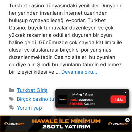
Turkbet casino dünyasındaki yenilikler Dünyanın
her yerinden insanların İnternet üzerinden
buluşup oynayabileceği e-porlar. Turkbet
Casino, büyük turnuvalar düzenleyen ve çok
yüksek rakamlarla ödülleri duyuran bir oyun
haline geldi. Günümüzde çok sayıda katılımcı ile
ulusal ve uluslararası birçok e-por yarışması
düzenlenmektedir. Casino siteleri bu oyunları
ciddiye alır. Şimdi bu oyunların tahmin edilemez
bir izleyici kitlesi ve …
Devamını oku…
Kategoriler
Turkbet Giriş
Etiketler
Birçok casino tutkunu aradıkları
Yorum yap
×