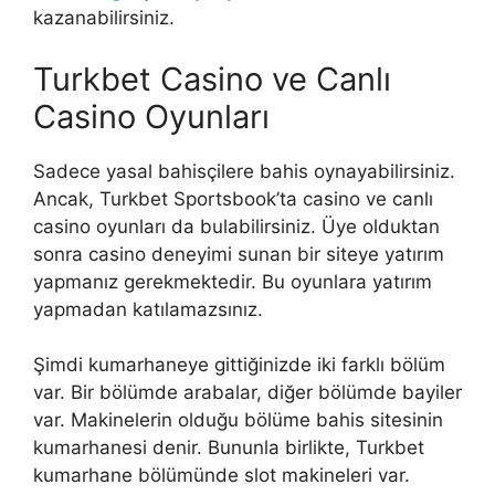
kazanabilirsiniz.
Turkbet Casino ve Canlı
Casino Oyunları
Sadece yasal bahisçilere bahis oynayabilirsiniz.
Ancak, Turkbet Sportsbook’ta casino ve canlı
casino oyunları da bulabilirsiniz. Üye olduktan
sonra casino deneyimi sunan bir siteye yatırım
yapmanız gerekmektedir. Bu oyunlara yatırım
yapmadan katılamazsınız.
Şimdi kumarhaneye gittiğinizde iki farklı bölüm
var. Bir bölümde arabalar, diğer bölümde bayiler
var. Makinelerin olduğu bölüme bahis sitesinin
kumarhanesi denir. Bununla birlikte, Turkbet
kumarhane bölümünde slot makineleri var.