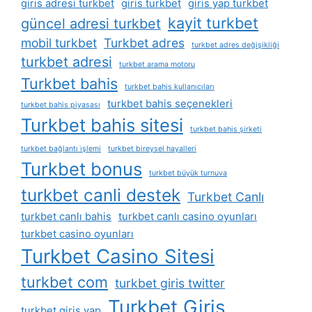
giris adresi turkbet
giris turkbet
giris yap turkbet
kayit turkbet
güncel adresi turkbet
mobil turkbet
Turkbet adres
turkbet adres değişikliği
turkbet adresi
turkbet arama motoru
Turkbet bahis
turkbet bahis kullanıcıları
turkbet bahis seçenekleri
turkbet bahis piyasası
Turkbet bahis sitesi
turkbet bahis şirketi
turkbet bağlantı i̇şlemi
turkbet bireysel hayalleri
Turkbet bonus
turkbet büyük turnuva
turkbet canli destek
Turkbet Canlı
turkbet canlı bahis
turkbet canlı casino oyunları
turkbet casino oyunları
Turkbet Casino Sitesi
turkbet com
turkbet giris twitter
Turkbet Giriş
turkbet giris yap