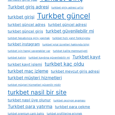
Turkbet giriş adresi
turkbet giriş adresi url'si
Turkbet güncel
turkbet girişi
turkbet güncel adres
turkbet güncel adresi
turkbet güvenilebilir mi
turkbet güncel giriş
turkbet hesabınıza giriş yapmak
turkbet hızlı yanıt fonksiyonu
turkbet instagram
turkbet i̇ptal ücretleri hakkında bilgi
turkbet i̇çin hangi seçenekler var
turkbet kalite memnuniyeti
Turkbet kayıt
turkbet katılın
turkbet kaydına güvenilebilir mi
turkbet kaç oldu
turkbet kayıt i̇şlemi
turkbet maç izleme
turkbet mevcut giriş adresi
turkbet müşteri hizmetleri
turkbet müşteri hizmetleri güvenilir midir
turkbet nasil bir site
turkbet nasıl üye olunur
turkbet opsiyon aşaması
Turkbet para yatırma
turkbet para çekme
turkbet premium canlı bahis
turkbet profillerine erişmek