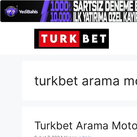
İçeriğe
atla
turkbet arama m
Turkbet Arama Moto