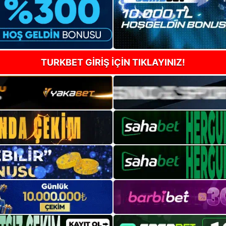
TURKBET GİRİŞ İÇİN TIKLAYINIZ!