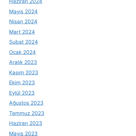
Haziran 2024
Mayıs 2024
Nisan 2024
Mart 2024
Şubat 2024
Ocak 2024
Aralık 2023
Kasım 2023
Ekim 2023
Eylül 2023
Ağustos 2023
Temmuz 2023
Haziran 2023
Mayıs 2023