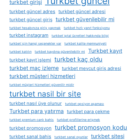
Turkbet güncel
turkbet girişi
turkbet güncel adres
turkbet güncel adresi
turkbet güvenilebilir mi
turkbet güncel giriş
turkbet hesabınıza giriş yapmak
turkbet hızlı yanıt fonksiyonu
turkbet instagram
turkbet i̇ptal ücretleri hakkında bilgi
turkbet i̇çin hangi seçenekler var
turkbet kalite memnuniyeti
Turkbet kayıt
turkbet katılın
turkbet kaydına güvenilebilir mi
turkbet kaç oldu
turkbet kayıt i̇şlemi
turkbet maç izleme
turkbet mevcut giriş adresi
turkbet müşteri hizmetleri
turkbet müşteri hizmetleri güvenilir midir
turkbet nasil bir site
turkbet nasıl üye olunur
turkbet opsiyon aşaması
Turkbet para yatırma
turkbet para çekme
turkbet premium canlı bahis
turkbet profillerine erişmek
turkbet promosyon kodu
turkbet promosyon
turkbet sitesi
turkbet sanal bahis
turkbet sanal oyunlar