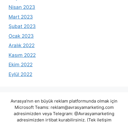
Nisan 2023
Mart 2023
Şubat 2023
Ocak 2023
Aralık 2022
Kasım 2022
Ekim 2022
Eylül 2022
Avrasya'nın en büyük reklam platformunda olmak için
Microsoft Teams:
reklam@avrasyamarketing.com
adresimizden veya Telegram: @Avrasyamarketing
adresimizden irtibat kurabilirsiniz. (Tek iletişim
adreslerimiz teams / telegram ve mail adresimizdir.