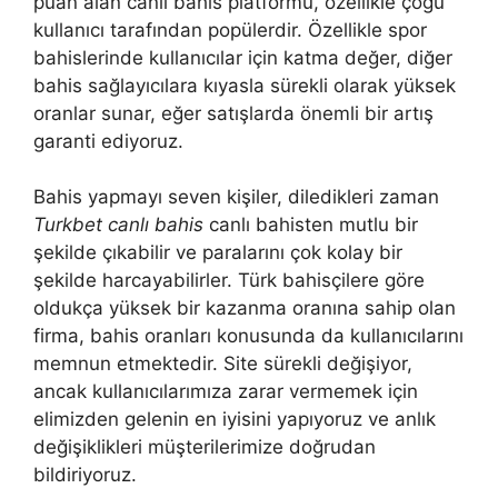
puan alan canlı bahis platformu, özellikle çoğu
kullanıcı tarafından popülerdir. Özellikle spor
bahislerinde kullanıcılar için katma değer, diğer
bahis sağlayıcılara kıyasla sürekli olarak yüksek
oranlar sunar, eğer satışlarda önemli bir artış
garanti ediyoruz.
Bahis yapmayı seven kişiler, diledikleri zaman
Turkbet canlı bahis
canlı bahisten mutlu bir
şekilde çıkabilir ve paralarını çok kolay bir
şekilde harcayabilirler. Türk bahisçilere göre
oldukça yüksek bir kazanma oranına sahip olan
firma, bahis oranları konusunda da kullanıcılarını
memnun etmektedir. Site sürekli değişiyor,
ancak kullanıcılarımıza zarar vermemek için
elimizden gelenin en iyisini yapıyoruz ve anlık
değişiklikleri müşterilerimize doğrudan
bildiriyoruz.