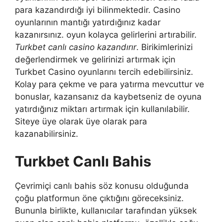
para kazandırdığı iyi bilinmektedir. Casino
oyunlarının mantığı yatırdığınız kadar
kazanırsınız. oyun kolayca gelirlerini artırabilir.
Turkbet canlı casino kazandırır
. Birikimlerinizi
değerlendirmek ve gelirinizi artırmak için
Turkbet Casino oyunlarını tercih edebilirsiniz.
Kolay para çekme ve para yatırma mevcuttur ve
bonuslar, kazansanız da kaybetseniz de oyuna
yatırdığınız miktarı artırmak için kullanılabilir.
Siteye üye olarak üye olarak para
kazanabilirsiniz.
Turkbet Canlı Bahis
Çevrimiçi canlı bahis söz konusu olduğunda
çoğu platformun öne çıktığını göreceksiniz.
Bununla birlikte, kullanıcılar tarafından yüksek