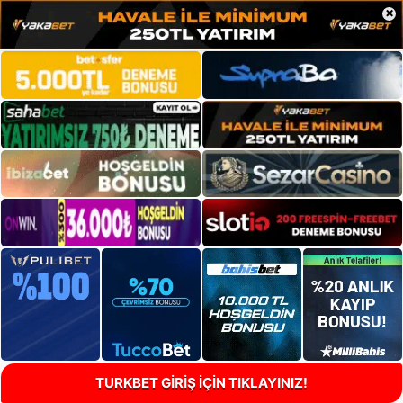
×
TURKBET GİRİŞ İÇİN TIKLAYINIZ!