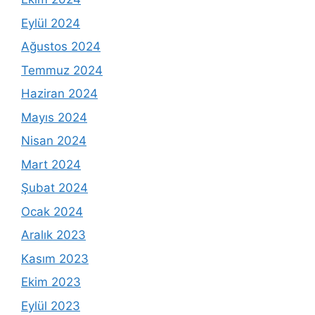
Eylül 2024
Ağustos 2024
Temmuz 2024
Haziran 2024
Mayıs 2024
Nisan 2024
Mart 2024
Şubat 2024
Ocak 2024
Aralık 2023
Kasım 2023
Ekim 2023
Eylül 2023