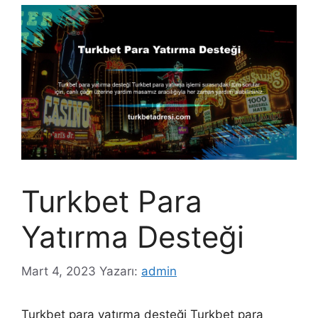
Turkbet Para
Yatırma Desteği
Mart 4, 2023
Yazarı:
admin
Turkbet para yatırma desteği Turkbet para