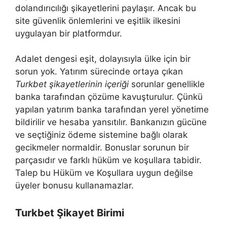
dolandırıcılığı şikayetlerini paylaşır. Ancak bu
site güvenlik önlemlerini ve eşitlik ilkesini
uygulayan bir platformdur.
Adalet dengesi eşit, dolayısıyla ülke için bir
sorun yok. Yatırım sürecinde ortaya çıkan
Turkbet şikayetlerinin içeriği
sorunlar genellikle
banka tarafından çözüme kavuşturulur. Çünkü
yapılan yatırım banka tarafından yerel yönetime
bildirilir ve hesaba yansıtılır. Bankanızın gücüne
ve seçtiğiniz ödeme sistemine bağlı olarak
gecikmeler normaldir. Bonuslar sorunun bir
parçasıdır ve farklı hüküm ve koşullara tabidir.
Talep bu Hüküm ve Koşullara uygun değilse
üyeler bonusu kullanamazlar.
Turkbet Şikayet Birimi