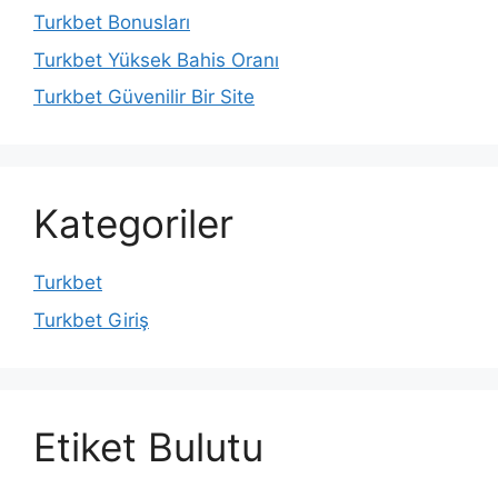
Turkbet Bonusları
Turkbet Yüksek Bahis Oranı
Turkbet Güvenilir Bir Site
Kategoriler
Turkbet
Turkbet Giriş
Etiket Bulutu