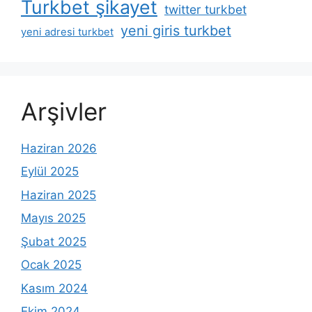
Turkbet şikayet
twitter turkbet
yeni giris turkbet
yeni adresi turkbet
Arşivler
Haziran 2026
Eylül 2025
Haziran 2025
Mayıs 2025
Şubat 2025
Ocak 2025
Kasım 2024
Ekim 2024