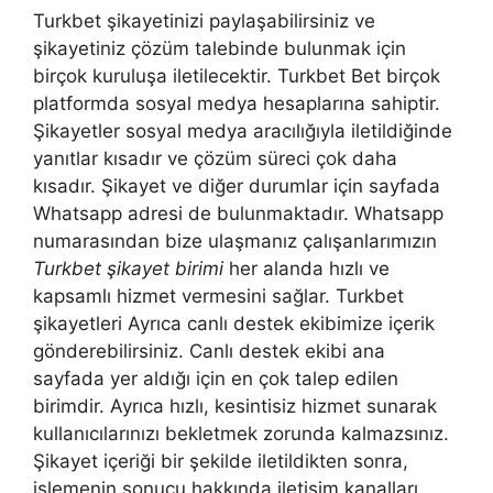
Turkbet şikayetinizi paylaşabilirsiniz ve
şikayetiniz çözüm talebinde bulunmak için
birçok kuruluşa iletilecektir. Turkbet Bet birçok
platformda sosyal medya hesaplarına sahiptir.
Şikayetler sosyal medya aracılığıyla iletildiğinde
yanıtlar kısadır ve çözüm süreci çok daha
kısadır. Şikayet ve diğer durumlar için sayfada
Whatsapp adresi de bulunmaktadır. Whatsapp
numarasından bize ulaşmanız çalışanlarımızın
Turkbet şikayet birimi
her alanda hızlı ve
kapsamlı hizmet vermesini sağlar. Turkbet
şikayetleri Ayrıca canlı destek ekibimize içerik
gönderebilirsiniz. Canlı destek ekibi ana
sayfada yer aldığı için en çok talep edilen
birimdir. Ayrıca hızlı, kesintisiz hizmet sunarak
kullanıcılarınızı bekletmek zorunda kalmazsınız.
Şikayet içeriği bir şekilde iletildikten sonra,
işlemenin sonucu hakkında iletişim kanalları