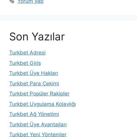
Yorum yap
Son Yazılar
Turkbet Adresi
Turkbet Giriş
Turkbet Üye Hakları
Turkbet Para Çekimi
Turkbet Popüler Rakipler
Turkbet Uygulama Kolaylığı
Turkbet Ağ Yönetimi
Turkbet Üye Avantajları
Turkbet Yeni Yöntemler