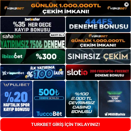
×
TURKBET GİRİŞ İÇİN TIKLAYINIZ!