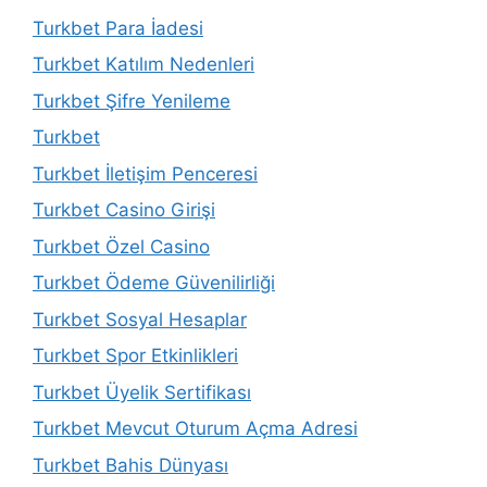
Turkbet Para İadesi
Turkbet Katılım Nedenleri
Turkbet Şifre Yenileme
Turkbet
Turkbet İletişim Penceresi
Turkbet Casino Girişi
Turkbet Özel Casino
Turkbet Ödeme Güvenilirliği
Turkbet Sosyal Hesaplar
Turkbet Spor Etkinlikleri
Turkbet Üyelik Sertifikası
Turkbet Mevcut Oturum Açma Adresi
Turkbet Bahis Dünyası