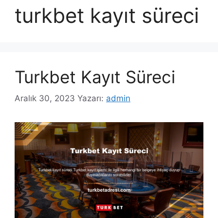
turkbet kayıt süreci
Turkbet Kayıt Süreci
Aralık 30, 2023
Yazarı:
admin