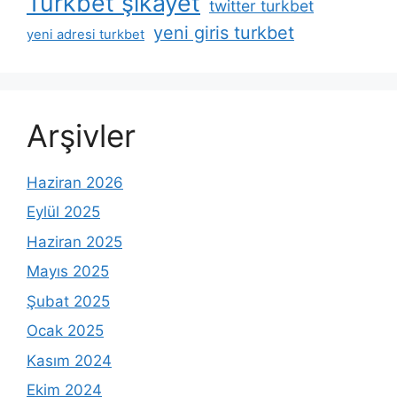
Turkbet şikayet
twitter turkbet
yeni giris turkbet
yeni adresi turkbet
Arşivler
Haziran 2026
Eylül 2025
Haziran 2025
Mayıs 2025
Şubat 2025
Ocak 2025
Kasım 2024
Ekim 2024