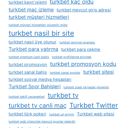
turkbet kaç oldu
turkbet kayıt i̇şlemi
turkbet maç izleme
turkbet mevcut giriş adresi
turkbet müşteri hizmetleri
turkbet müşteri hizmetleri güvenilir midir
turkbet nasil bir site
turkbet nasıl üye olunur
turkbet opsiyon aşaması
Turkbet para yatırma
turkbet para çekme
turkbet premium canlı bahis
turkbet profillerine erişmek
turkbet promosyon kodu
turkbet promosyon
turkbet sitesi
turkbet sanal bahis
turkbet sanal oyunlar
turkbet sosyal medya hesapları
Turkbet Spor Bahisleri
turkbet stadı ne kadar güvenilir
turkbet tv
turkbet teklif seçenekleri
Turkbet Twitter
turkbet tv canli maç
turkbet türk pokeri
Turkbet web sitesi
turkbet url erişim
turkbet web sitesinde mevcut oyunlar nelerdir