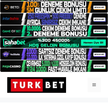
İçeriğe
atla
Menü