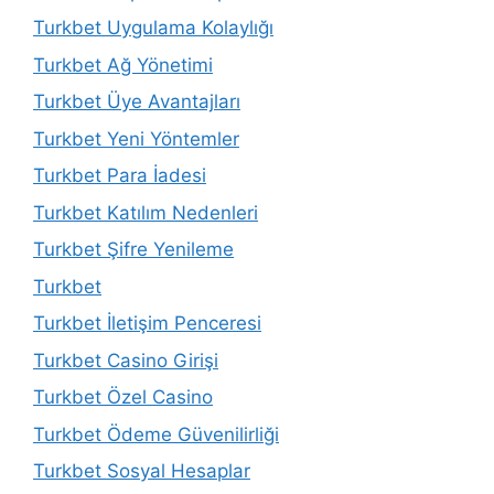
Turkbet Uygulama Kolaylığı
Turkbet Ağ Yönetimi
Turkbet Üye Avantajları
Turkbet Yeni Yöntemler
Turkbet Para İadesi
Turkbet Katılım Nedenleri
Turkbet Şifre Yenileme
Turkbet
Turkbet İletişim Penceresi
Turkbet Casino Girişi
Turkbet Özel Casino
Turkbet Ödeme Güvenilirliği
Turkbet Sosyal Hesaplar