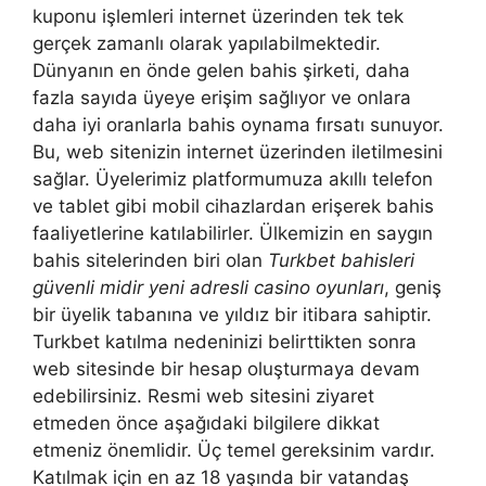
kuponu işlemleri internet üzerinden tek tek
gerçek zamanlı olarak yapılabilmektedir.
Dünyanın en önde gelen bahis şirketi, daha
fazla sayıda üyeye erişim sağlıyor ve onlara
daha iyi oranlarla bahis oynama fırsatı sunuyor.
Bu, web sitenizin internet üzerinden iletilmesini
sağlar. Üyelerimiz platformumuza akıllı telefon
ve tablet gibi mobil cihazlardan erişerek bahis
faaliyetlerine katılabilirler. Ülkemizin en saygın
bahis sitelerinden biri olan
Turkbet bahisleri
güvenli midir yeni adresli casino oyunları
, geniş
bir üyelik tabanına ve yıldız bir itibara sahiptir.
Turkbet katılma nedeninizi belirttikten sonra
web sitesinde bir hesap oluşturmaya devam
edebilirsiniz. Resmi web sitesini ziyaret
etmeden önce aşağıdaki bilgilere dikkat
etmeniz önemlidir. Üç temel gereksinim vardır.
Katılmak için en az 18 yaşında bir vatandaş