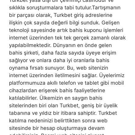
sıklıkla soruşturmalara tabi tutulur.Tartışmanın
bir parçası olarak, Turkbet giriş adreslerine
ilişkin çok sayıda değerli bilgi sunduk. Gelişen
teknoloji sayesinde artık bahis kuponu işlemleri
internet üzerinden tek tek gerçek zamanlı olarak
yapılabilmektedir. Dünyanın en önde gelen
bahis şirketi, daha fazla sayıda üyeye erişim
sağlıyor ve onlara daha iyi oranlarla bahis
oynama fırsatı sunuyor. Bu, web sitenizin
internet üzerinden iletilmesini sağlar. Üyelerimiz
platformumuza akıllı telefon ve tablet gibi mobil
cihazlardan erişerek bahis faaliyetlerine
katılabilirler. Ülkemizin en saygın bahis
sitelerinden biri olan Turkbet, geniş bir üyelik
tabanına ve yıldız bir itibara sahiptir. Turkbet
katılma nedeninizi belirttikten sonra web
sitesinde bir hesap oluşturmaya devam