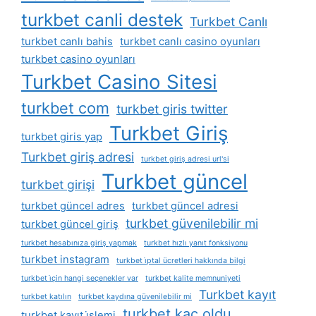
turkbet canli destek
Turkbet Canlı
turkbet canlı bahis
turkbet canlı casino oyunları
turkbet casino oyunları
Turkbet Casino Sitesi
turkbet com
turkbet giris twitter
Turkbet Giriş
turkbet giris yap
Turkbet giriş adresi
turkbet giriş adresi url'si
Turkbet güncel
turkbet girişi
turkbet güncel adres
turkbet güncel adresi
turkbet güvenilebilir mi
turkbet güncel giriş
turkbet hesabınıza giriş yapmak
turkbet hızlı yanıt fonksiyonu
turkbet instagram
turkbet i̇ptal ücretleri hakkında bilgi
turkbet i̇çin hangi seçenekler var
turkbet kalite memnuniyeti
Turkbet kayıt
turkbet katılın
turkbet kaydına güvenilebilir mi
turkbet kaç oldu
turkbet kayıt i̇şlemi