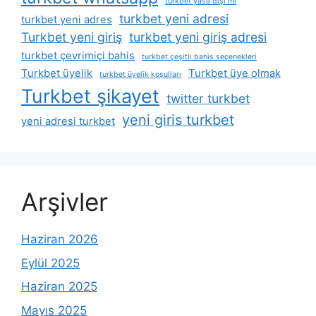
turkbet yasa dışı mı
turkbet yeni adresi
turkbet yeni adres
Turkbet yeni giriş
turkbet yeni giriş adresi
turkbet çevrimiçi bahis
turkbet çeşitli bahis seçenekleri
Turkbet üyelik
Turkbet üye olmak
turkbet üyelik koşulları
Turkbet şikayet
twitter turkbet
yeni giris turkbet
yeni adresi turkbet
Arşivler
Haziran 2026
Eylül 2025
Haziran 2025
Mayıs 2025