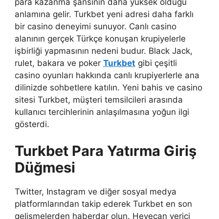
para kazanma şansının daha yüksek olduğu
anlamına gelir. Turkbet yeni adresi daha farklı
bir casino deneyimi sunuyor. Canlı casino
alanının gerçek Türkçe konuşan krupiyelerle
işbirliği yapmasının nedeni budur. Black Jack,
rulet, bakara ve poker
Turkbet
gibi çeşitli
casino oyunları hakkında canlı krupiyerlerle ana
dilinizde sohbetlere katılın. Yeni bahis ve casino
sitesi Turkbet, müşteri temsilcileri arasında
kullanıcı tercihlerinin anlaşılmasına yoğun ilgi
gösterdi.
Turkbet Para Yatırma Giriş
Düğmesi
Twitter, Instagram ve diğer sosyal medya
platformlarından takip ederek Turkbet en son
gelişmelerden haberdar olun. Heyecan verici