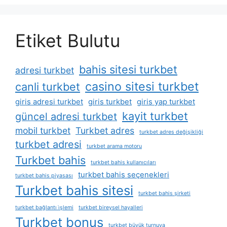
Etiket Bulutu
bahis sitesi turkbet
adresi turkbet
casino sitesi turkbet
canli turkbet
giris adresi turkbet
giris turkbet
giris yap turkbet
kayit turkbet
güncel adresi turkbet
mobil turkbet
Turkbet adres
turkbet adres değişikliği
turkbet adresi
turkbet arama motoru
Turkbet bahis
turkbet bahis kullanıcıları
turkbet bahis seçenekleri
turkbet bahis piyasası
Turkbet bahis sitesi
turkbet bahis şirketi
turkbet bağlantı i̇şlemi
turkbet bireysel hayalleri
Turkbet bonus
turkbet büyük turnuva