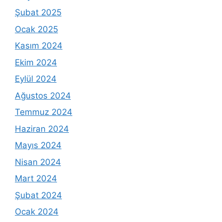
Şubat 2025
Ocak 2025
Kasım 2024
Ekim 2024
Eylül 2024
Ağustos 2024
Temmuz 2024
Haziran 2024
Mayıs 2024
Nisan 2024
Mart 2024
Şubat 2024
Ocak 2024