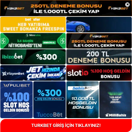
×
TURKBET GİRİŞ İÇİN TIKLAYINIZ!