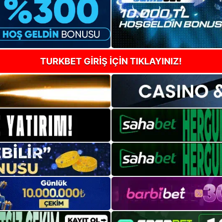
TURKBET GİRİŞ İÇİN TIKLAYINIZ!