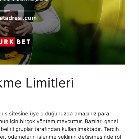
me Limitleri
bahis sitesine üye olduğunuzda amacınız para
un için birçok yöntem mevcuttur. Bazıları genel
 belirli gruplar tarafından kullanılmaktadır. Tercih
kler, ödemelerin işlenme şeklinin değişmesinde rol