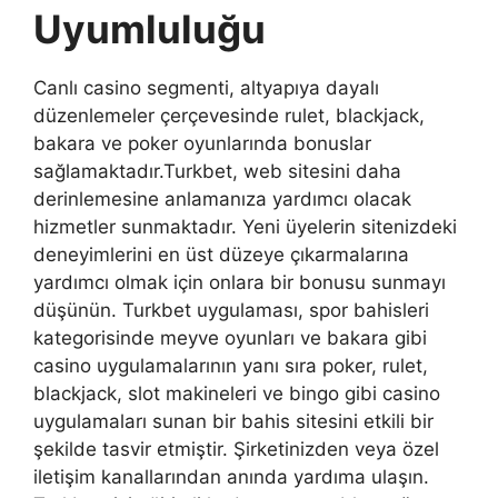
Uyumluluğu
Canlı casino segmenti, altyapıya dayalı
düzenlemeler çerçevesinde rulet, blackjack,
bakara ve poker oyunlarında bonuslar
sağlamaktadır.Turkbet, web sitesini daha
derinlemesine anlamanıza yardımcı olacak
hizmetler sunmaktadır. Yeni üyelerin sitenizdeki
deneyimlerini en üst düzeye çıkarmalarına
yardımcı olmak için onlara bir bonusu sunmayı
düşünün. Turkbet uygulaması, spor bahisleri
kategorisinde meyve oyunları ve bakara gibi
casino uygulamalarının yanı sıra poker, rulet,
blackjack, slot makineleri ve bingo gibi casino
uygulamaları sunan bir bahis sitesini etkili bir
şekilde tasvir etmiştir. Şirketinizden veya özel
iletişim kanallarından anında yardıma ulaşın.