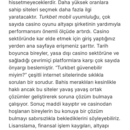
hissetmeyeceklerdir. Daha yüksek oranlara
sahip siteleri seçmek daha fazla ilgi
yaratacaktır.
Turkbet mobil uyumluluğu
, çok
sayıda casino oyunu altyapı şirketinin yardımıyla
performansını önemli ölçüde artırdı. Casino
sektöründe kar elde etmek için giriş yaptığınız
yerden ana sayfaya erişmeniz şarttır. Tarih
boyunca bireyler, yasa dışı casino sektörüne ve
sağladığı çevrimiçi platformlara karşı çok sayıda
önyargı beslemiştir. “Turkbet güvenebilir
miyim?” çeşitli internet sitelerinde sıklıkla
sorulan bir sorudur. Bahis meraklıları kesinlikle
haklı ancak bu siteler yavaş yavaş ortak
çözümler geliştirerek soruna çözüm bulmaya
çalışıyor. Sonuç maddi kayıptır ve casinodan
hoşlanan bireylerin bu konuya bir çözüm
bulmayı sabırsızlıkla beklediklerini söyleyebiliriz.
Lisanslama, finansal işlem kaygıları, altyapı