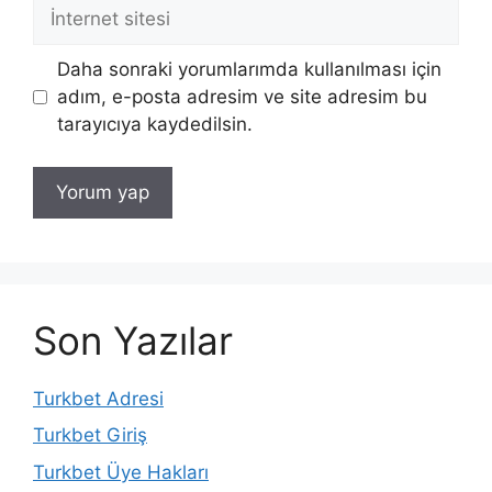
İnternet
sitesi
Daha sonraki yorumlarımda kullanılması için
adım, e-posta adresim ve site adresim bu
tarayıcıya kaydedilsin.
Son Yazılar
Turkbet Adresi
Turkbet Giriş
Turkbet Üye Hakları