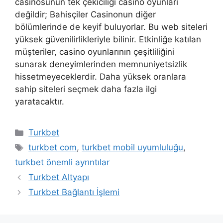
casinosunun tek çekiciliği casino oyunları
değildir; Bahisçiler Casinonun diğer
bölümlerinde de keyif buluyorlar. Bu web siteleri
yüksek güvenilirlikleriyle bilinir. Etkinliğe katılan
müşteriler, casino oyunlarının çeşitliliğini
sunarak deneyimlerinden memnuniyetsizlik
hissetmeyeceklerdir. Daha yüksek oranlara
sahip siteleri seçmek daha fazla ilgi
yaratacaktır.
Kategoriler
Turkbet
Etiketler
turkbet com
,
turkbet mobil uyumluluğu
,
turkbet önemli ayrıntılar
Yazı
Turkbet Altyapı
dolaşımı
Turkbet Bağlantı İşlemi