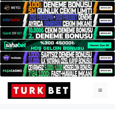
İçeriğe
atla
Menü