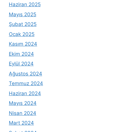
Haziran 2025
Mayıs 2025
Şubat 2025
Ocak 2025
Kasım 2024
Ekim 2024
Eylül 2024
Ağustos 2024
Temmuz 2024
Haziran 2024
Mayıs 2024
Nisan 2024
Mart 2024