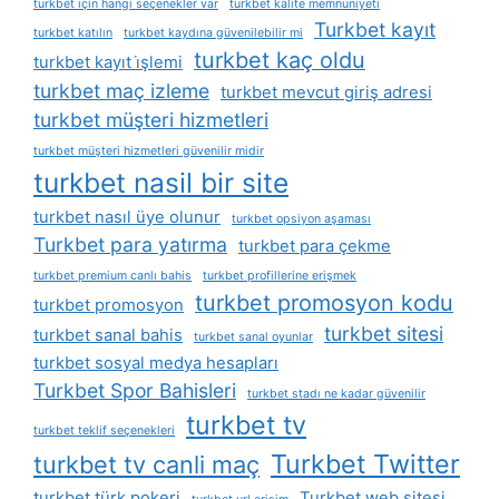
turkbet i̇çin hangi seçenekler var
turkbet kalite memnuniyeti
Turkbet kayıt
turkbet katılın
turkbet kaydına güvenilebilir mi
turkbet kaç oldu
turkbet kayıt i̇şlemi
turkbet maç izleme
turkbet mevcut giriş adresi
turkbet müşteri hizmetleri
turkbet müşteri hizmetleri güvenilir midir
turkbet nasil bir site
turkbet nasıl üye olunur
turkbet opsiyon aşaması
Turkbet para yatırma
turkbet para çekme
turkbet premium canlı bahis
turkbet profillerine erişmek
turkbet promosyon kodu
turkbet promosyon
turkbet sitesi
turkbet sanal bahis
turkbet sanal oyunlar
turkbet sosyal medya hesapları
Turkbet Spor Bahisleri
turkbet stadı ne kadar güvenilir
turkbet tv
turkbet teklif seçenekleri
Turkbet Twitter
turkbet tv canli maç
turkbet türk pokeri
Turkbet web sitesi