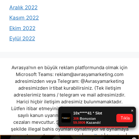
Aralık 2022
Kasım 2022
Ekim 2022
Eylül 2022
Avrasya'nın en büyük reklam platformunda olmak için
Microsoft Teams:
reklam@avrasyamarketing.com
adresimizden veya Telegram: @Avrasyamarketing
adresimizden irtibat kurabilirsiniz. (Tek iletişim
adreslerimiz teams / telegram ve mail adresimizdir.
Harici hiçbir iletişim adresimiz bulunmamaktadır.
Lütfen itibar etmeyiniz.) Türkiye yasalarına göre 7258
sayılı kanun uyarınca yasa dışı bahis oynamanın
cezaları mevcuttur. Şu an bulunduğunuz site hiç bir
şekilde illegal bahis oyunları oynatmıyor ve oynamaya
aracı olmuyordur.
casinoarmani
|
royalbet
|
trcasino
|