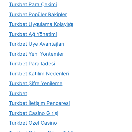
Turkbet Para Çekimi
Turkbet Popüler Rakipler
Turkbet Uygulama Kolaylığı
Turkbet Ağ Yönetimi
Turkbet Üye Avantajları
Turkbet Yeni Yöntemler
Turkbet Para İadesi
Turkbet Katılım Nedenleri
Turkbet Şifre Yenileme
Turkbet
Turkbet İletişim Penceresi
Turkbet Casino Girişi
Turkbet Özel Casino