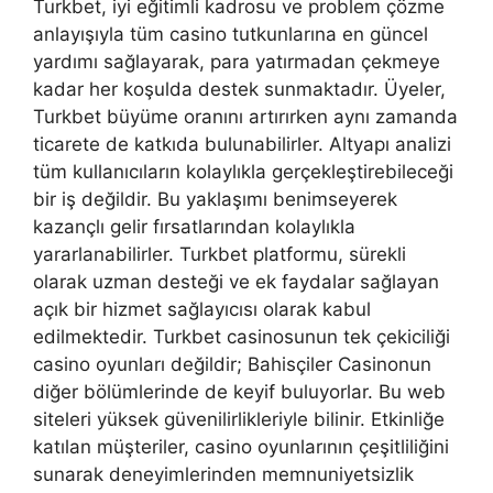
Turkbet, iyi eğitimli kadrosu ve problem çözme
anlayışıyla tüm casino tutkunlarına en güncel
yardımı sağlayarak, para yatırmadan çekmeye
kadar her koşulda destek sunmaktadır. Üyeler,
Turkbet büyüme oranını artırırken aynı zamanda
ticarete de katkıda bulunabilirler. Altyapı analizi
tüm kullanıcıların kolaylıkla gerçekleştirebileceği
bir iş değildir. Bu yaklaşımı benimseyerek
kazançlı gelir fırsatlarından kolaylıkla
yararlanabilirler. Turkbet platformu, sürekli
olarak uzman desteği ve ek faydalar sağlayan
açık bir hizmet sağlayıcısı olarak kabul
edilmektedir. Turkbet casinosunun tek çekiciliği
casino oyunları değildir; Bahisçiler Casinonun
diğer bölümlerinde de keyif buluyorlar. Bu web
siteleri yüksek güvenilirlikleriyle bilinir. Etkinliğe
katılan müşteriler, casino oyunlarının çeşitliliğini
sunarak deneyimlerinden memnuniyetsizlik