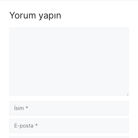
Yorum yapın
Yorum
İsim
E-
posta