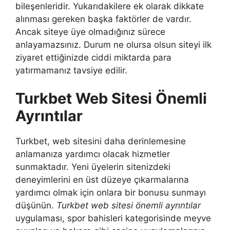
bileşenleridir. Yukarıdakilere ek olarak dikkate
alınması gereken başka faktörler de vardır.
Ancak siteye üye olmadığınız sürece
anlayamazsınız. Durum ne olursa olsun siteyi ilk
ziyaret ettiğinizde ciddi miktarda para
yatırmamanız tavsiye edilir.
Turkbet Web Sitesi Önemli
Ayrıntılar
Turkbet, web sitesini daha derinlemesine
anlamanıza yardımcı olacak hizmetler
sunmaktadır. Yeni üyelerin sitenizdeki
deneyimlerini en üst düzeye çıkarmalarına
yardımcı olmak için onlara bir bonusu sunmayı
düşünün.
Turkbet web sitesi önemli ayrıntılar
uygulaması, spor bahisleri kategorisinde meyve