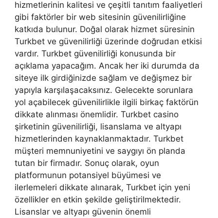
hizmetlerinin kalitesi ve çeşitli tanıtım faaliyetleri
gibi faktörler bir web sitesinin güvenilirliğine
katkıda bulunur. Doğal olarak hizmet süresinin
Turkbet ve güvenilirliği üzerinde doğrudan etkisi
vardır. Turkbet güvenilirliği konusunda bir
açıklama yapacağım. Ancak her iki durumda da
siteye ilk girdiğinizde sağlam ve değişmez bir
yapıyla karşılaşacaksınız. Gelecekte sorunlara
yol açabilecek güvenilirlikle ilgili birkaç faktörün
dikkate alınması önemlidir. Turkbet casino
şirketinin güvenilirliği, lisanslama ve altyapı
hizmetlerinden kaynaklanmaktadır. Turkbet
müşteri memnuniyetini ve saygıyı ön planda
tutan bir firmadır. Sonuç olarak, oyun
platformunun potansiyel büyümesi ve
ilerlemeleri dikkate alınarak, Turkbet için yeni
özellikler en etkin şekilde geliştirilmektedir.
Lisanslar ve altyapı güvenin önemli