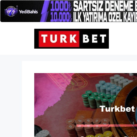
İçeriğe
atla