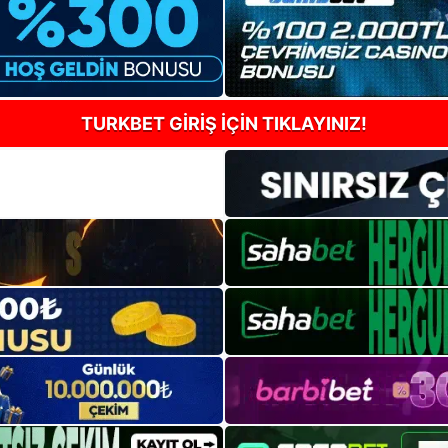
TURKBET GİRİŞ İÇİN TIKLAYINIZ!