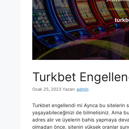
Turkbet Engellen
Ocak 25, 2023
Yazarı:
admin
Turkbet engellendi mi Ayrıca bu sitelerin sı
yaşayabileceğinizi de bilmelisiniz. Ama bu 
adres alır ve üyelerin bahis yapmaya devam
olmadan önce, sitenin yüksek oranlar sun