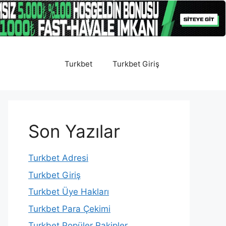
Turkbet
Turkbet Giriş
Son Yazılar
Turkbet Adresi
Turkbet Giriş
Turkbet Üye Hakları
Turkbet Para Çekimi
Turkbet Popüler Rakipler