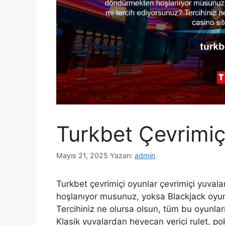
Turkbet Çevrimiç
Mayıs 21, 2025
Yazarı:
admin
Turkbet çevrimiçi oyunlar çevrimiçi yuva
hoşlanıyor musunuz, yoksa Blackjack oyunl
Tercihiniz ne olursa olsun, tüm bu oyunları 
Klasik yuvalardan heyecan verici rulet, p