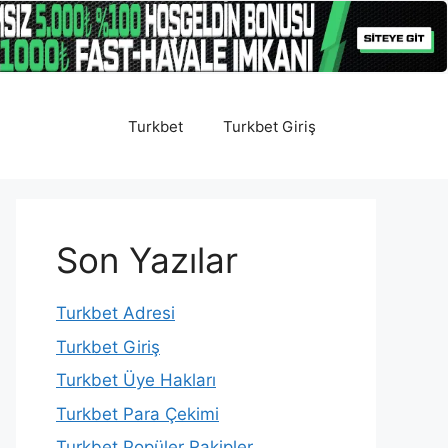
Turkbet
Turkbet Giriş
Son Yazılar
Turkbet Adresi
Turkbet Giriş
Turkbet Üye Hakları
Turkbet Para Çekimi
Turkbet Popüler Rakipler