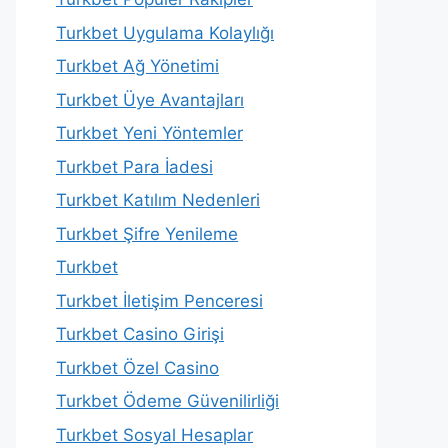
Turkbet Uygulama Kolaylığı
Turkbet Ağ Yönetimi
Turkbet Üye Avantajları
Turkbet Yeni Yöntemler
Turkbet Para İadesi
Turkbet Katılım Nedenleri
Turkbet Şifre Yenileme
Turkbet
Turkbet İletişim Penceresi
Turkbet Casino Girişi
Turkbet Özel Casino
Turkbet Ödeme Güvenilirliği
Turkbet Sosyal Hesaplar