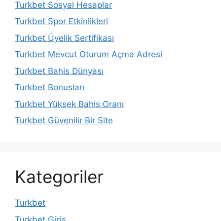
Turkbet Sosyal Hesaplar
Turkbet Spor Etkinlikleri
Turkbet Üyelik Sertifikası
Turkbet Mevcut Oturum Açma Adresi
Turkbet Bahis Dünyası
Turkbet Bonusları
Turkbet Yüksek Bahis Oranı
Turkbet Güvenilir Bir Site
Kategoriler
Turkbet
Turkbet Giriş