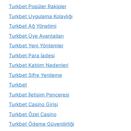
Turkbet Popüler Rakipler
Turkbet Uygulama Kolaylığı
Turkbet Ağ Yönetimi
Turkbet Üye Avantajları
Turkbet Yeni Yöntemler
Turkbet Para İadesi
Turkbet Katılım Nedenleri
Turkbet Şifre Yenileme
Turkbet
Turkbet İletişim Penceresi
Turkbet Casino Girişi
Turkbet Özel Casino
Turkbet Ödeme Güvenilirliği