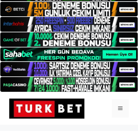
İçeriğe
atla
Menü