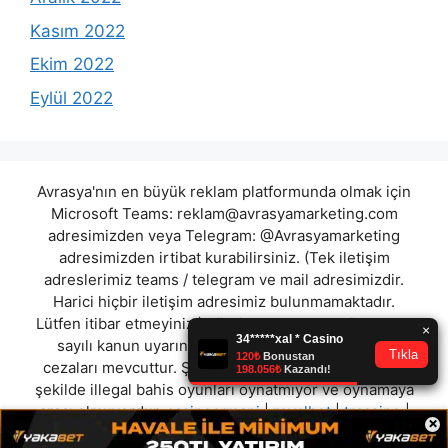
Kasım 2022
Ekim 2022
Eylül 2022
Avrasya'nın en büyük reklam platformunda olmak için
Microsoft Teams:
reklam@avrasyamarketing.com
adresimizden veya Telegram: @Avrasyamarketing
adresimizden irtibat kurabilirsiniz. (Tek iletişim
adreslerimiz teams / telegram ve mail adresimizdir.
Harici hiçbir iletişim adresimiz bulunmamaktadır.
Lütfen itibar etmeyiniz.) Türkiye yasalarına göre 7258
sayılı kanun uyarınca yasa dışı bahis oynamanın
cezaları mevcuttur. Şu an bulunduğunuz site hiç bir
şekilde illegal bahis oyunları oynatmıyor ve oynamaya
aracı olmuyordur.
casinoarmani
|
royalbet
|
trcasino
|
×
betlogi
|
lujocasino
|
pablosbet
|
betnef
|
lotusbet