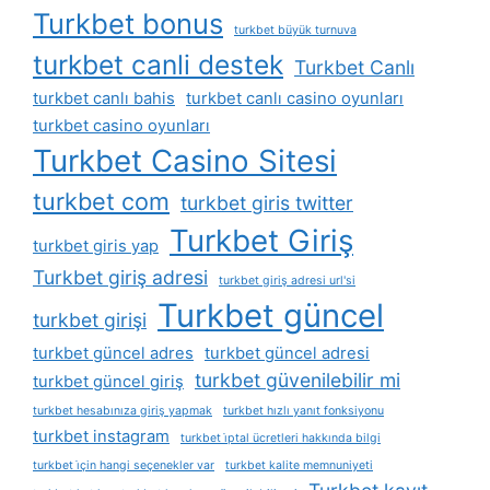
Turkbet bonus
turkbet büyük turnuva
turkbet canli destek
Turkbet Canlı
turkbet canlı bahis
turkbet canlı casino oyunları
turkbet casino oyunları
Turkbet Casino Sitesi
turkbet com
turkbet giris twitter
Turkbet Giriş
turkbet giris yap
Turkbet giriş adresi
turkbet giriş adresi url'si
Turkbet güncel
turkbet girişi
turkbet güncel adres
turkbet güncel adresi
turkbet güvenilebilir mi
turkbet güncel giriş
turkbet hesabınıza giriş yapmak
turkbet hızlı yanıt fonksiyonu
turkbet instagram
turkbet i̇ptal ücretleri hakkında bilgi
turkbet i̇çin hangi seçenekler var
turkbet kalite memnuniyeti