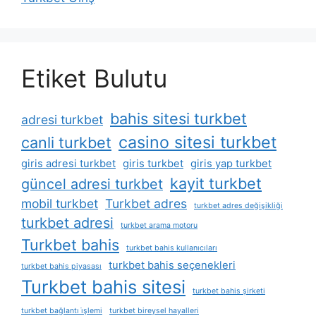
Etiket Bulutu
bahis sitesi turkbet
adresi turkbet
casino sitesi turkbet
canli turkbet
giris adresi turkbet
giris turkbet
giris yap turkbet
kayit turkbet
güncel adresi turkbet
mobil turkbet
Turkbet adres
turkbet adres değişikliği
turkbet adresi
turkbet arama motoru
Turkbet bahis
turkbet bahis kullanıcıları
turkbet bahis seçenekleri
turkbet bahis piyasası
Turkbet bahis sitesi
turkbet bahis şirketi
turkbet bağlantı i̇şlemi
turkbet bireysel hayalleri