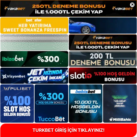
×
TURKBET GİRİŞ İÇİN TIKLAYINIZ!