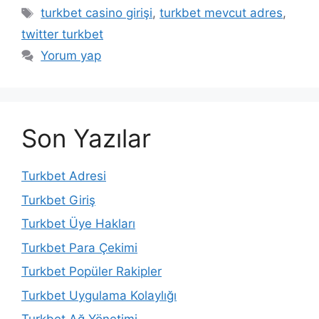
Etiketler
turkbet casino girişi
,
turkbet mevcut adres
,
twitter turkbet
Yorum yap
Son Yazılar
Turkbet Adresi
Turkbet Giriş
Turkbet Üye Hakları
Turkbet Para Çekimi
Turkbet Popüler Rakipler
Turkbet Uygulama Kolaylığı