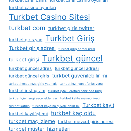
turkbet canlı bahis
turkbet canlı casino oyunları
turkbet casino oyunları
Turkbet Casino Sitesi
turkbet com
turkbet giris twitter
Turkbet Giriş
turkbet giris yap
Turkbet giriş adresi
turkbet giriş adresi url'si
Turkbet güncel
turkbet girişi
turkbet güncel adres
turkbet güncel adresi
turkbet güvenilebilir mi
turkbet güncel giriş
turkbet hesabınıza giriş yapmak
turkbet hızlı yanıt fonksiyonu
turkbet instagram
turkbet i̇ptal ücretleri hakkında bilgi
turkbet i̇çin hangi seçenekler var
turkbet kalite memnuniyeti
Turkbet kayıt
turkbet katılın
turkbet kaydına güvenilebilir mi
turkbet kaç oldu
turkbet kayıt i̇şlemi
turkbet maç izleme
turkbet mevcut giriş adresi
turkbet müşteri hizmetleri