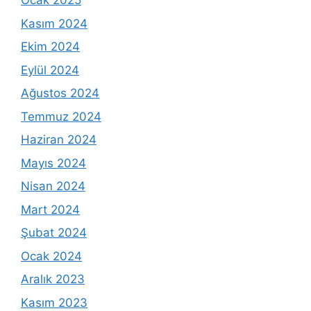
Ocak 2025
Kasım 2024
Ekim 2024
Eylül 2024
Ağustos 2024
Temmuz 2024
Haziran 2024
Mayıs 2024
Nisan 2024
Mart 2024
Şubat 2024
Ocak 2024
Aralık 2023
Kasım 2023