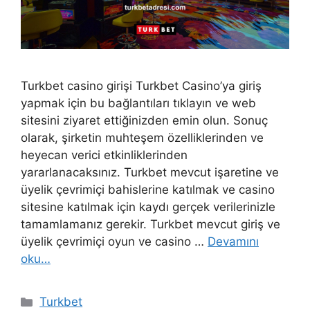
Turkbet casino girişi Turkbet Casino’ya giriş
yapmak için bu bağlantıları tıklayın ve web
sitesini ziyaret ettiğinizden emin olun. Sonuç
olarak, şirketin muhteşem özelliklerinden ve
heyecan verici etkinliklerinden
yararlanacaksınız. Turkbet mevcut işaretine ve
üyelik çevrimiçi bahislerine katılmak ve casino
sitesine katılmak için kaydı gerçek verilerinizle
tamamlamanız gerekir. Turkbet mevcut giriş ve
üyelik çevrimiçi oyun ve casino …
Devamını
oku…
Kategoriler
Turkbet