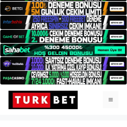
İçeriğe
atla
Menü