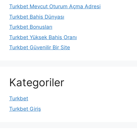
Turkbet Mevcut Oturum Açma Adresi
Turkbet Bahis Dünyası
Turkbet Bonusları
Turkbet Yüksek Bahis Oranı
Turkbet Güvenilir Bir Site
Kategoriler
Turkbet
Turkbet Giriş