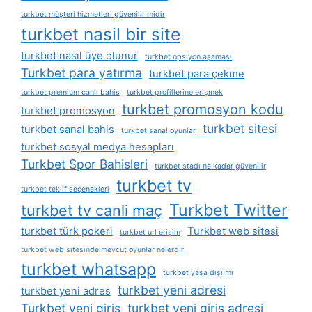
turkbet müşteri hizmetleri güvenilir midir
turkbet nasil bir site
turkbet nasıl üye olunur
turkbet opsiyon aşaması
Turkbet para yatırma
turkbet para çekme
turkbet premium canlı bahis
turkbet profillerine erişmek
turkbet promosyon kodu
turkbet promosyon
turkbet sitesi
turkbet sanal bahis
turkbet sanal oyunlar
turkbet sosyal medya hesapları
Turkbet Spor Bahisleri
turkbet stadı ne kadar güvenilir
turkbet tv
turkbet teklif seçenekleri
Turkbet Twitter
turkbet tv canli maç
turkbet türk pokeri
Turkbet web sitesi
turkbet url erişim
turkbet web sitesinde mevcut oyunlar nelerdir
turkbet whatsapp
turkbet yasa dışı mı
turkbet yeni adresi
turkbet yeni adres
Turkbet yeni giriş
turkbet yeni giriş adresi