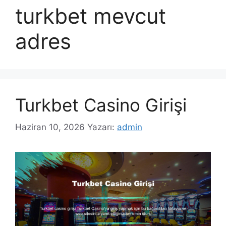
turkbet mevcut
adres
Turkbet Casino Girişi
Haziran 10, 2026
Yazarı:
admin