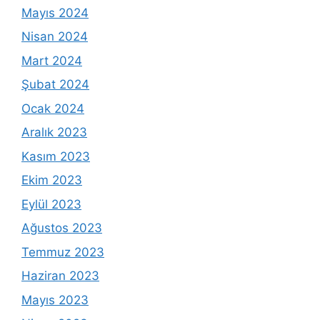
Mayıs 2024
Nisan 2024
Mart 2024
Şubat 2024
Ocak 2024
Aralık 2023
Kasım 2023
Ekim 2023
Eylül 2023
Ağustos 2023
Temmuz 2023
Haziran 2023
Mayıs 2023