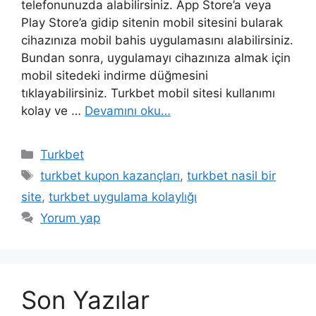
telefonunuzda alabilirsiniz. App Store’a veya
Play Store’a gidip sitenin mobil sitesini bularak
cihazınıza mobil bahis uygulamasını alabilirsiniz.
Bundan sonra, uygulamayı cihazınıza almak için
mobil sitedeki indirme düğmesini
tıklayabilirsiniz. Turkbet mobil sitesi kullanımı
kolay ve …
Devamını oku…
Kategoriler
Turkbet
Etiketler
turkbet kupon kazançları
,
turkbet nasil bir
site
,
turkbet uygulama kolaylığı
Yorum yap
Son Yazılar