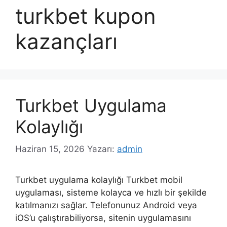
turkbet kupon
kazançları
Turkbet Uygulama
Kolaylığı
Haziran 15, 2026
Yazarı:
admin
Turkbet uygulama kolaylığı Turkbet mobil
uygulaması, sisteme kolayca ve hızlı bir şekilde
katılmanızı sağlar. Telefonunuz Android veya
iOS’u çalıştırabiliyorsa, sitenin uygulamasını