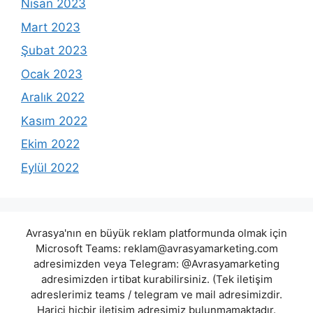
Nisan 2023
Mart 2023
Şubat 2023
Ocak 2023
Aralık 2022
Kasım 2022
Ekim 2022
Eylül 2022
Avrasya'nın en büyük reklam platformunda olmak için
Microsoft Teams:
reklam@avrasyamarketing.com
adresimizden veya Telegram: @Avrasyamarketing
adresimizden irtibat kurabilirsiniz. (Tek iletişim
adreslerimiz teams / telegram ve mail adresimizdir.
Harici hiçbir iletişim adresimiz bulunmamaktadır.