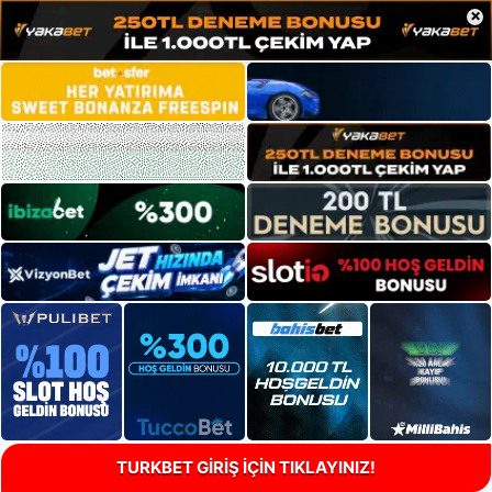
×
TURKBET GİRİŞ İÇİN TIKLAYINIZ!