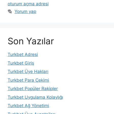
oturum açma adresi
Yorum yap
Son Yazılar
Turkbet Adresi
Turkbet Giriş
Turkbet Üye Hakları
Turkbet Para Çekimi
Turkbet Popüler Rakipler
Turkbet Uygulama Kolaylığı
Turkbet Ağ Yönetimi