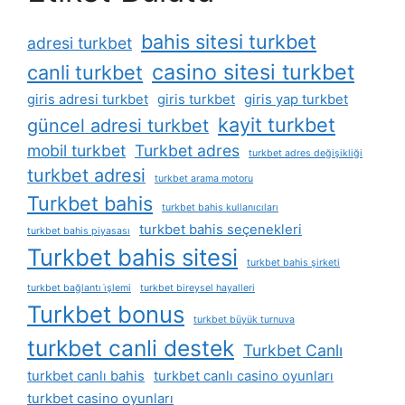
bahis sitesi turkbet
adresi turkbet
casino sitesi turkbet
canli turkbet
giris adresi turkbet
giris turkbet
giris yap turkbet
kayit turkbet
güncel adresi turkbet
mobil turkbet
Turkbet adres
turkbet adres değişikliği
turkbet adresi
turkbet arama motoru
Turkbet bahis
turkbet bahis kullanıcıları
turkbet bahis seçenekleri
turkbet bahis piyasası
Turkbet bahis sitesi
turkbet bahis şirketi
turkbet bağlantı i̇şlemi
turkbet bireysel hayalleri
Turkbet bonus
turkbet büyük turnuva
turkbet canli destek
Turkbet Canlı
turkbet canlı bahis
turkbet canlı casino oyunları
turkbet casino oyunları