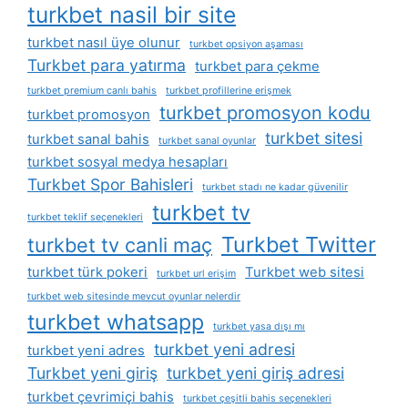
turkbet nasil bir site
turkbet nasıl üye olunur
turkbet opsiyon aşaması
Turkbet para yatırma
turkbet para çekme
turkbet premium canlı bahis
turkbet profillerine erişmek
turkbet promosyon kodu
turkbet promosyon
turkbet sitesi
turkbet sanal bahis
turkbet sanal oyunlar
turkbet sosyal medya hesapları
Turkbet Spor Bahisleri
turkbet stadı ne kadar güvenilir
turkbet tv
turkbet teklif seçenekleri
Turkbet Twitter
turkbet tv canli maç
turkbet türk pokeri
Turkbet web sitesi
turkbet url erişim
turkbet web sitesinde mevcut oyunlar nelerdir
turkbet whatsapp
turkbet yasa dışı mı
turkbet yeni adresi
turkbet yeni adres
Turkbet yeni giriş
turkbet yeni giriş adresi
turkbet çevrimiçi bahis
turkbet çeşitli bahis seçenekleri