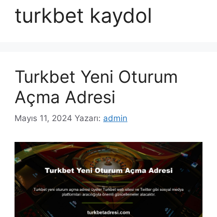
turkbet kaydol
Turkbet Yeni Oturum
Açma Adresi
Mayıs 11, 2024
Yazarı:
admin