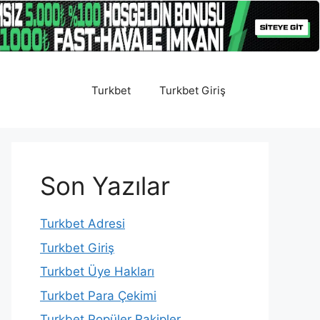
Turkbet
Turkbet Giriş
Son Yazılar
Turkbet Adresi
Turkbet Giriş
Turkbet Üye Hakları
Turkbet Para Çekimi
Turkbet Popüler Rakipler