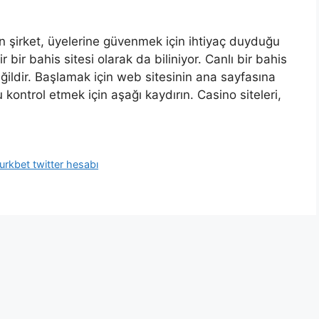
en şirket, üyelerine güvenmek için ihtiyaç duyduğu
bir bahis sitesi olarak da biliniyor. Canlı bir bahis
değildir. Başlamak için web sitesinin ana sayfasına
ontrol etmek için aşağı kaydırın. Casino siteleri,
turkbet twitter hesabı