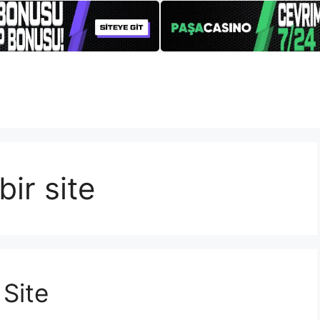
bir site
 Site