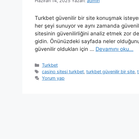
Haziran 14, 2025
Yazarı:
admin
Turkbet güvenilir bir site konuşmak istey
her şeyi sunuyor ve aynı zamanda güvenilir 
sitesinin güvenilirliğini analiz etmek zor 
gidin. Önünüzdeki sayfada neler olduğunu k
güvenilir oldukları için …
Devamını oku…
Kategoriler
Turkbet
Etiketler
casino sitesi turkbet
,
turkbet güvenilir bir site
,
Yorum yap