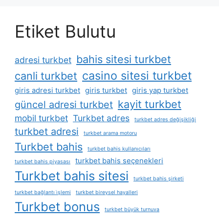
Etiket Bulutu
bahis sitesi turkbet
adresi turkbet
casino sitesi turkbet
canli turkbet
giris adresi turkbet
giris turkbet
giris yap turkbet
kayit turkbet
güncel adresi turkbet
mobil turkbet
Turkbet adres
turkbet adres değişikliği
turkbet adresi
turkbet arama motoru
Turkbet bahis
turkbet bahis kullanıcıları
turkbet bahis seçenekleri
turkbet bahis piyasası
Turkbet bahis sitesi
turkbet bahis şirketi
turkbet bağlantı i̇şlemi
turkbet bireysel hayalleri
Turkbet bonus
turkbet büyük turnuva