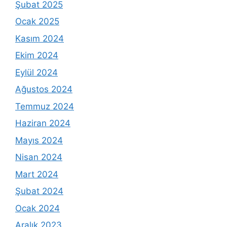
Şubat 2025
Ocak 2025
Kasım 2024
Ekim 2024
Eylül 2024
Ağustos 2024
Temmuz 2024
Haziran 2024
Mayıs 2024
Nisan 2024
Mart 2024
Şubat 2024
Ocak 2024
Aralık 2023