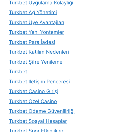
Turkbet Uygulama Kolaylığı
Turkbet Ağ Yönetimi
Turkbet Üye Avantajları
Turkbet Yeni Yöntemler
Turkbet Para İadesi
Turkbet Katılım Nedenleri
Turkbet Şifre Yenileme
Turkbet
Turkbet İletişim Penceresi
Turkbet Casino Girişi
Turkbet Özel Casino
Turkbet Ödeme Güvenilirliği
Turkbet Sosyal Hesaplar
Turkbet Spor Etkinlikleri