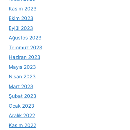
Kasım 2023
Ekim 2023
Eylül 2023
Ağustos 2023
Temmuz 2023
Haziran 2023
Mayıs 2023
Nisan 2023
Mart 2023
Şubat 2023
Ocak 2023
Aralık 2022
Kasım 2022