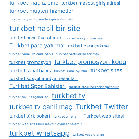
turkbet maç izleme
turkbet mevcut giriş adresi
turkbet müşteri hizmetleri
turkbet müşteri hizmetleri güvenilir midir
turkbet nasil bir site
turkbet nasıl üye olunur
turkbet opsiyon aşaması
Turkbet para yatırma
turkbet para çekme
turkbet premium canlı bahis
turkbet profillerine erişmek
turkbet promosyon kodu
turkbet promosyon
turkbet sitesi
turkbet sanal bahis
turkbet sanal oyunlar
turkbet sosyal medya hesapları
Turkbet Spor Bahisleri
turkbet stadı ne kadar güvenilir
turkbet tv
turkbet teklif seçenekleri
Turkbet Twitter
turkbet tv canli maç
turkbet türk pokeri
Turkbet web sitesi
turkbet url erişim
turkbet web sitesinde mevcut oyunlar nelerdir
turkbet whatsapp
turkbet yasa dışı mı