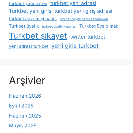
turkbet yeni adresi
turkbet yeni adres
Turkbet yeni giriş
turkbet yeni giriş adresi
turkbet çevrimiçi bahis
turkbet çeşitli bahis seçenekleri
Turkbet üyelik
Turkbet üye olmak
turkbet üyelik koşulları
Turkbet şikayet
twitter turkbet
yeni giris turkbet
yeni adresi turkbet
Arşivler
Haziran 2026
Eylül 2025
Haziran 2025
Mayıs 2025