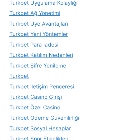
Turkbet Uygulama Kolaylığı
Turkbet Ağ Yönetimi
Turkbet Üye Avantajları
Turkbet Yeni Yöntemler
Turkbet Para İadesi
Turkbet Katılım Nedenleri
Turkbet Şifre Yenileme
Turkbet
Turkbet İletişim Penceresi
Turkbet Casino Girişi
Turkbet Özel Casino
Turkbet Ödeme Güvenilirliği
Turkbet Sosyal Hesaplar
Turkbet Spor Etkinlikleri