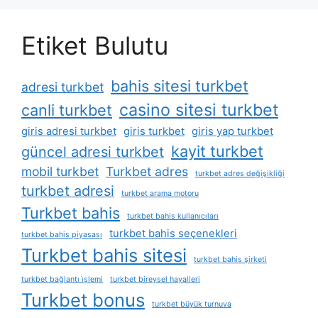
Etiket Bulutu
bahis sitesi turkbet
adresi turkbet
casino sitesi turkbet
canli turkbet
giris adresi turkbet
giris turkbet
giris yap turkbet
kayit turkbet
güncel adresi turkbet
mobil turkbet
Turkbet adres
turkbet adres değişikliği
turkbet adresi
turkbet arama motoru
Turkbet bahis
turkbet bahis kullanıcıları
turkbet bahis seçenekleri
turkbet bahis piyasası
Turkbet bahis sitesi
turkbet bahis şirketi
turkbet bağlantı i̇şlemi
turkbet bireysel hayalleri
Turkbet bonus
turkbet büyük turnuva