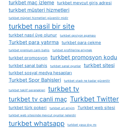
turkbet maç izleme
turkbet mevcut giriş adresi
turkbet müşteri hizmetleri
turkbet müşteri hizmetleri güvenilir midir
turkbet nasil bir site
turkbet nasıl üye olunur
turkbet opsiyon aşaması
Turkbet para yatırma
turkbet para çekme
turkbet premium canlı bahis
turkbet profillerine erişmek
turkbet promosyon kodu
turkbet promosyon
turkbet sitesi
turkbet sanal bahis
turkbet sanal oyunlar
turkbet sosyal medya hesapları
Turkbet Spor Bahisleri
turkbet stadı ne kadar güvenilir
turkbet tv
turkbet teklif seçenekleri
Turkbet Twitter
turkbet tv canli maç
turkbet türk pokeri
Turkbet web sitesi
turkbet url erişim
turkbet web sitesinde mevcut oyunlar nelerdir
turkbet whatsapp
turkbet yasa dışı mı