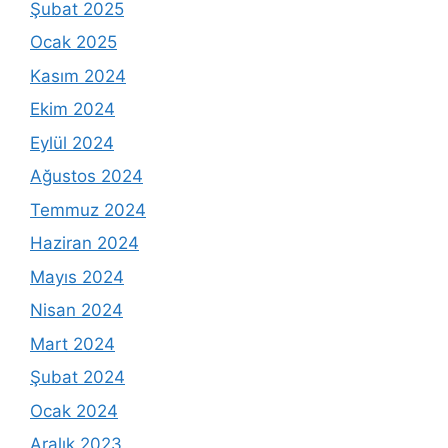
Şubat 2025
Ocak 2025
Kasım 2024
Ekim 2024
Eylül 2024
Ağustos 2024
Temmuz 2024
Haziran 2024
Mayıs 2024
Nisan 2024
Mart 2024
Şubat 2024
Ocak 2024
Aralık 2023