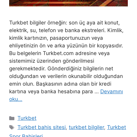
Turkbet bilgiler örneğin: son üç aya ait konut,
elektrik, su, telefon ve banka ekstreleri. Kimlik,
kimlik kartınızın, pasaportunuzun veya
ehliyetinizin ön ve arka yüzünün bir kopyasıdır.
Bu belgelerin Turkbet.com adresine veya
sistemimiz üzerinden gönderilmesi
gerekmektedir. Gönderdiğiniz bilgilerin net
olduğundan ve verilerin okunabilir olduğundan
emin olun. Başkasının adına olan bir kredi
kartına veya banka hesabına para …
Devamını
oku…
Kategoriler
Turkbet
Etiketler
Turkbet bahis sitesi
,
turkbet bilgiler
,
Turkbet
Spor Bahisleri