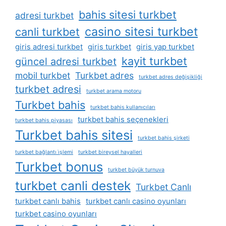
bahis sitesi turkbet
adresi turkbet
casino sitesi turkbet
canli turkbet
giris adresi turkbet
giris turkbet
giris yap turkbet
kayit turkbet
güncel adresi turkbet
mobil turkbet
Turkbet adres
turkbet adres değişikliği
turkbet adresi
turkbet arama motoru
Turkbet bahis
turkbet bahis kullanıcıları
turkbet bahis seçenekleri
turkbet bahis piyasası
Turkbet bahis sitesi
turkbet bahis şirketi
turkbet bağlantı i̇şlemi
turkbet bireysel hayalleri
Turkbet bonus
turkbet büyük turnuva
turkbet canli destek
Turkbet Canlı
turkbet canlı bahis
turkbet canlı casino oyunları
turkbet casino oyunları