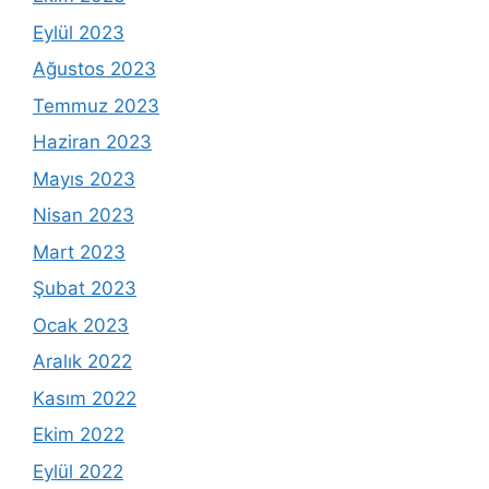
Eylül 2023
Ağustos 2023
Temmuz 2023
Haziran 2023
Mayıs 2023
Nisan 2023
Mart 2023
Şubat 2023
Ocak 2023
Aralık 2022
Kasım 2022
Ekim 2022
Eylül 2022