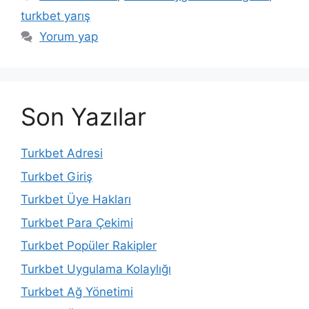
turkbet yarış
Yorum yap
Son Yazılar
Turkbet Adresi
Turkbet Giriş
Turkbet Üye Hakları
Turkbet Para Çekimi
Turkbet Popüler Rakipler
Turkbet Uygulama Kolaylığı
Turkbet Ağ Yönetimi