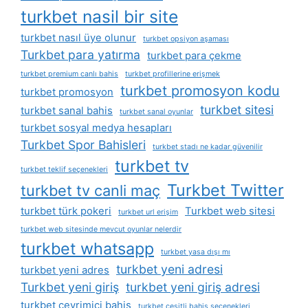
turkbet nasil bir site
turkbet nasıl üye olunur
turkbet opsiyon aşaması
Turkbet para yatırma
turkbet para çekme
turkbet premium canlı bahis
turkbet profillerine erişmek
turkbet promosyon kodu
turkbet promosyon
turkbet sitesi
turkbet sanal bahis
turkbet sanal oyunlar
turkbet sosyal medya hesapları
Turkbet Spor Bahisleri
turkbet stadı ne kadar güvenilir
turkbet tv
turkbet teklif seçenekleri
Turkbet Twitter
turkbet tv canli maç
turkbet türk pokeri
Turkbet web sitesi
turkbet url erişim
turkbet web sitesinde mevcut oyunlar nelerdir
turkbet whatsapp
turkbet yasa dışı mı
turkbet yeni adresi
turkbet yeni adres
Turkbet yeni giriş
turkbet yeni giriş adresi
turkbet çevrimiçi bahis
turkbet çeşitli bahis seçenekleri