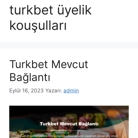
turkbet üyelik
kouşulları
Turkbet Mevcut
Bağlantı
Eylül 16, 2023
Yazarı:
admin