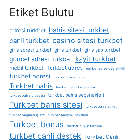
Etiket Bulutu
bahis sitesi turkbet
adresi turkbet
casino sitesi turkbet
canli turkbet
giris adresi turkbet
giris turkbet
giris yap turkbet
kayit turkbet
güncel adresi turkbet
mobil turkbet
Turkbet adres
turkbet adres değişikliği
turkbet adresi
turkbet arama motoru
Turkbet bahis
turkbet bahis kullanıcıları
turkbet bahis seçenekleri
turkbet bahis piyasası
Turkbet bahis sitesi
turkbet bahis şirketi
turkbet bağlantı i̇şlemi
turkbet bireysel hayalleri
Turkbet bonus
turkbet büyük turnuva
turkbet canli destek
Turkbet Canlı