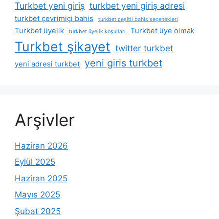
Turkbet yeni giriş
turkbet yeni giriş adresi
turkbet çevrimiçi bahis
turkbet çeşitli bahis seçenekleri
Turkbet üyelik
Turkbet üye olmak
turkbet üyelik koşulları
Turkbet şikayet
twitter turkbet
yeni giris turkbet
yeni adresi turkbet
Arşivler
Haziran 2026
Eylül 2025
Haziran 2025
Mayıs 2025
Şubat 2025