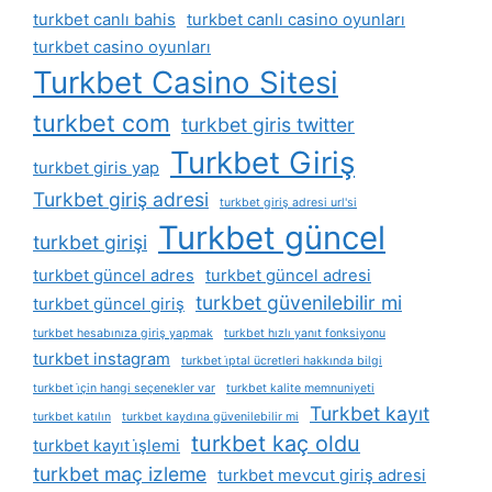
turkbet canlı bahis
turkbet canlı casino oyunları
turkbet casino oyunları
Turkbet Casino Sitesi
turkbet com
turkbet giris twitter
Turkbet Giriş
turkbet giris yap
Turkbet giriş adresi
turkbet giriş adresi url'si
Turkbet güncel
turkbet girişi
turkbet güncel adres
turkbet güncel adresi
turkbet güvenilebilir mi
turkbet güncel giriş
turkbet hesabınıza giriş yapmak
turkbet hızlı yanıt fonksiyonu
turkbet instagram
turkbet i̇ptal ücretleri hakkında bilgi
turkbet i̇çin hangi seçenekler var
turkbet kalite memnuniyeti
Turkbet kayıt
turkbet katılın
turkbet kaydına güvenilebilir mi
turkbet kaç oldu
turkbet kayıt i̇şlemi
turkbet maç izleme
turkbet mevcut giriş adresi