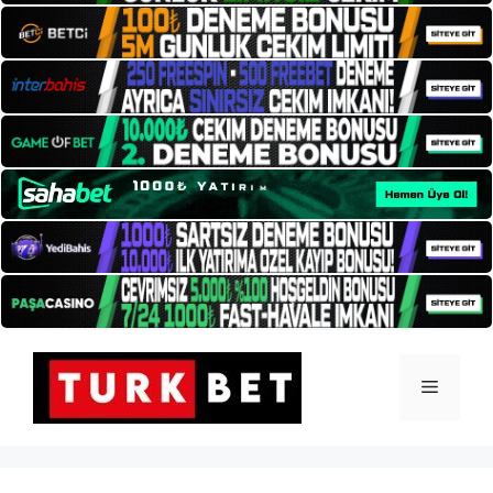
İçeriğe
atla
Menü