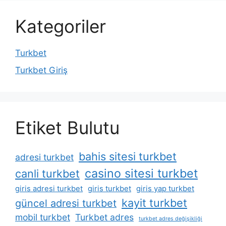
Kategoriler
Turkbet
Turkbet Giriş
Etiket Bulutu
bahis sitesi turkbet
adresi turkbet
casino sitesi turkbet
canli turkbet
giris adresi turkbet
giris turkbet
giris yap turkbet
kayit turkbet
güncel adresi turkbet
mobil turkbet
Turkbet adres
turkbet adres değişikliği