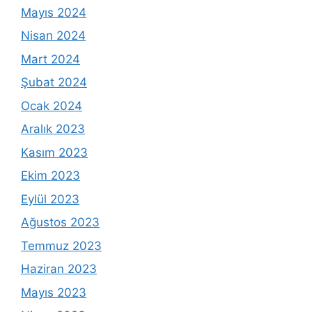
Mayıs 2024
Nisan 2024
Mart 2024
Şubat 2024
Ocak 2024
Aralık 2023
Kasım 2023
Ekim 2023
Eylül 2023
Ağustos 2023
Temmuz 2023
Haziran 2023
Mayıs 2023