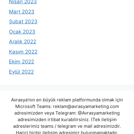
Nisan 2023
Mart 2023
Şubat 2023
Ocak 2023
Aralık 2022
Kasım 2022
Ekim 2022
Eylül 2022
Avrasya'nın en büyük reklam platformunda olmak için
Microsoft Teams:
reklam@avrasyamarketing.com
adresimizden veya Telegram: @Avrasyamarketing
adresimizden irtibat kurabilirsiniz. (Tek iletişim
adreslerimiz teams / telegram ve mail adresimizdir.
Harici hiçbir iletişim adresimiz bulunmamaktadır.