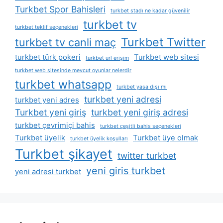
Turkbet Spor Bahisleri
turkbet stadı ne kadar güvenilir
turkbet tv
turkbet teklif seçenekleri
Turkbet Twitter
turkbet tv canli maç
turkbet türk pokeri
Turkbet web sitesi
turkbet url erişim
turkbet web sitesinde mevcut oyunlar nelerdir
turkbet whatsapp
turkbet yasa dışı mı
turkbet yeni adresi
turkbet yeni adres
Turkbet yeni giriş
turkbet yeni giriş adresi
turkbet çevrimiçi bahis
turkbet çeşitli bahis seçenekleri
Turkbet üyelik
Turkbet üye olmak
turkbet üyelik koşulları
Turkbet şikayet
twitter turkbet
yeni giris turkbet
yeni adresi turkbet