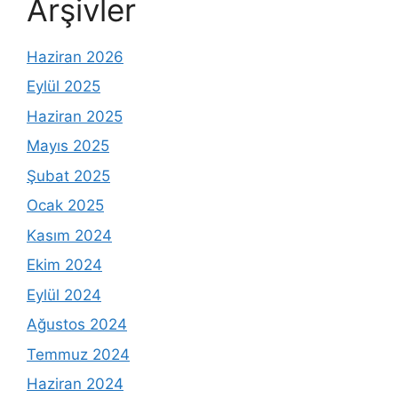
Arşivler
Haziran 2026
Eylül 2025
Haziran 2025
Mayıs 2025
Şubat 2025
Ocak 2025
Kasım 2024
Ekim 2024
Eylül 2024
Ağustos 2024
Temmuz 2024
Haziran 2024