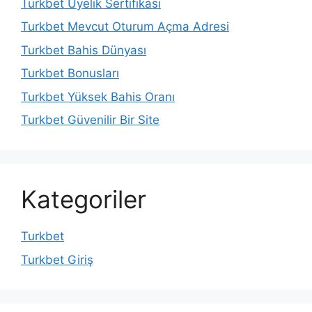
Turkbet Üyelik Sertifikası
Turkbet Mevcut Oturum Açma Adresi
Turkbet Bahis Dünyası
Turkbet Bonusları
Turkbet Yüksek Bahis Oranı
Turkbet Güvenilir Bir Site
Kategoriler
Turkbet
Turkbet Giriş