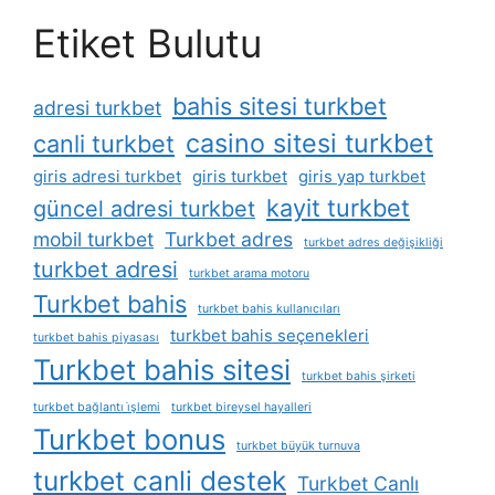
Etiket Bulutu
bahis sitesi turkbet
adresi turkbet
casino sitesi turkbet
canli turkbet
giris adresi turkbet
giris turkbet
giris yap turkbet
kayit turkbet
güncel adresi turkbet
mobil turkbet
Turkbet adres
turkbet adres değişikliği
turkbet adresi
turkbet arama motoru
Turkbet bahis
turkbet bahis kullanıcıları
turkbet bahis seçenekleri
turkbet bahis piyasası
Turkbet bahis sitesi
turkbet bahis şirketi
turkbet bağlantı i̇şlemi
turkbet bireysel hayalleri
Turkbet bonus
turkbet büyük turnuva
turkbet canli destek
Turkbet Canlı