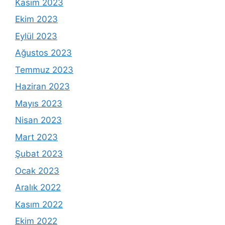
Kasım 2023
Ekim 2023
Eylül 2023
Ağustos 2023
Temmuz 2023
Haziran 2023
Mayıs 2023
Nisan 2023
Mart 2023
Şubat 2023
Ocak 2023
Aralık 2022
Kasım 2022
Ekim 2022