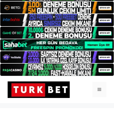
İçeriğe
atla
Menü