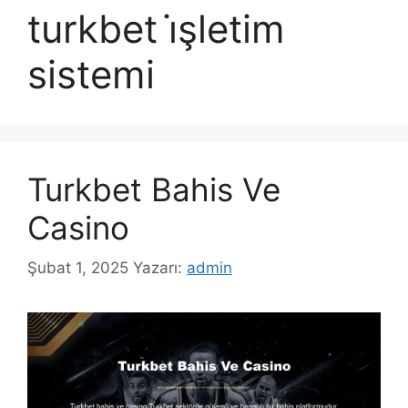
turkbet i̇şletim
sistemi
Turkbet Bahis Ve
Casino
Şubat 1, 2025
Yazarı:
admin