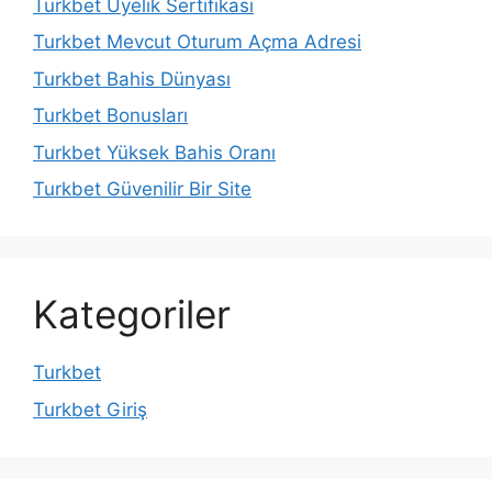
Turkbet Üyelik Sertifikası
Turkbet Mevcut Oturum Açma Adresi
Turkbet Bahis Dünyası
Turkbet Bonusları
Turkbet Yüksek Bahis Oranı
Turkbet Güvenilir Bir Site
Kategoriler
Turkbet
Turkbet Giriş