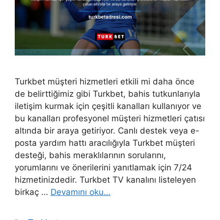
Turkbet müşteri hizmetleri etkili mi daha önce
de belirttiğimiz gibi Turkbet, bahis tutkunlarıyla
iletişim kurmak için çeşitli kanalları kullanıyor ve
bu kanalları profesyonel müşteri hizmetleri çatısı
altında bir araya getiriyor. Canlı destek veya e-
posta yardım hattı aracılığıyla Turkbet müşteri
desteği, bahis meraklılarının sorularını,
yorumlarını ve önerilerini yanıtlamak için 7/24
hizmetinizdedir. Turkbet TV kanalını listeleyen
birkaç …
Devamını oku…