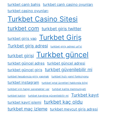
turkbet canlı bahis
turkbet canlı casino oyunları
turkbet casino oyunları
Turkbet Casino Sitesi
turkbet com
turkbet giris twitter
Turkbet Giriş
turkbet giris yap
Turkbet giriş adresi
turkbet giriş adresi url'si
Turkbet güncel
turkbet girişi
turkbet güncel adres
turkbet güncel adresi
turkbet güvenilebilir mi
turkbet güncel giriş
turkbet hesabınıza giriş yapmak
turkbet hızlı yanıt fonksiyonu
turkbet instagram
turkbet i̇ptal ücretleri hakkında bilgi
turkbet i̇çin hangi seçenekler var
turkbet kalite memnuniyeti
Turkbet kayıt
turkbet katılın
turkbet kaydına güvenilebilir mi
turkbet kaç oldu
turkbet kayıt i̇şlemi
turkbet maç izleme
turkbet mevcut giriş adresi