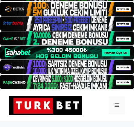
İçeriğe
atla
Menü