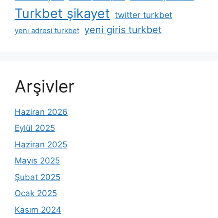
Turkbet şikayet
twitter turkbet
yeni giris turkbet
yeni adresi turkbet
Arşivler
Haziran 2026
Eylül 2025
Haziran 2025
Mayıs 2025
Şubat 2025
Ocak 2025
Kasım 2024