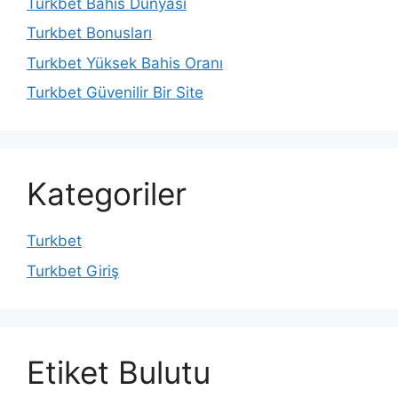
Turkbet Bahis Dünyası
Turkbet Bonusları
Turkbet Yüksek Bahis Oranı
Turkbet Güvenilir Bir Site
Kategoriler
Turkbet
Turkbet Giriş
Etiket Bulutu