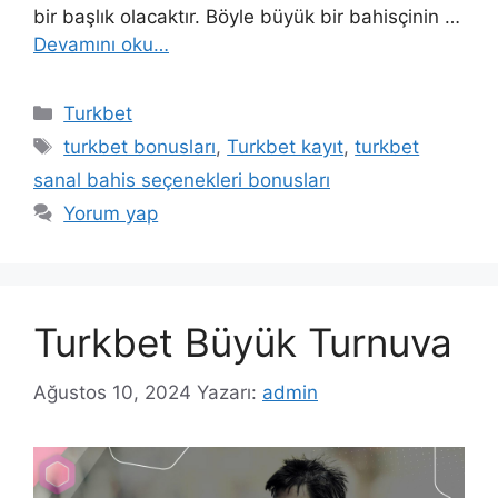
bir başlık olacaktır. Böyle büyük bir bahisçinin …
Devamını oku…
Kategoriler
Turkbet
Etiketler
turkbet bonusları
,
Turkbet kayıt
,
turkbet
sanal bahis seçenekleri bonusları
Yorum yap
Turkbet Büyük Turnuva
Ağustos 10, 2024
Yazarı:
admin